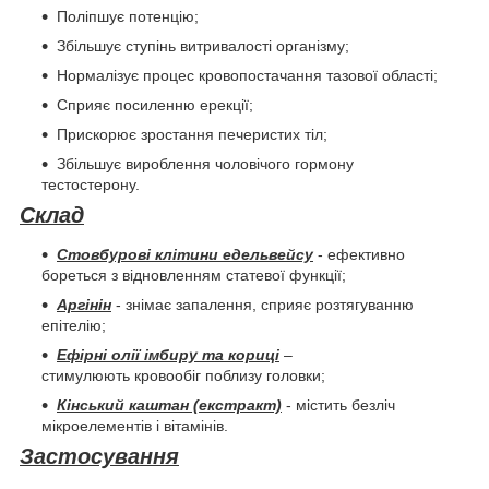
Поліпшує потенцію;
Збільшує ступінь витривалості організму;
Нормалізує процес кровопостачання тазової області;
Сприяє посиленню ерекції;
Прискорює зростання печеристих тіл;
Збільшує вироблення чоловічого гормону
тестостерону.
Склад
Стовбурові клітини едельвейсу
- ефективно
бореться з відновленням статевої функції;
Аргінін
- знімає запалення, сприяє розтягуванню
епітелію;
Ефірні олії імбиру та кориці
–
стимулюють кровообіг поблизу головки;
Кінський каштан (екстракт)
- містить безліч
мікроелементів і вітамінів.
Застосування