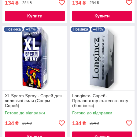
134
134
₴
₴
254 ₴
254 ₴
Купити
Купити
Новинка
–47%
Новинка
–47%
XL Sperm Spray - Спрей для
Longinex- Спрей-
чоловічої сили (Сперм
Пролонгатор статевого акту
Спрей)
(Лонгінекс)
Готово до відправки
Готово до відправки
134
134
₴
₴
254 ₴
254 ₴
Купити
Купити