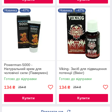
Новинка
–47%
Новинка
–47%
Powerman-5000 -
Натуральний крем для
Viking- Засіб для підвищення
чоловічої сили (Павермен)
потенції (Вікінг)
Готово до відправки
Готово до відправки
134
134
₴
₴
254 ₴
254 ₴
Купити
Купити
Показати ще