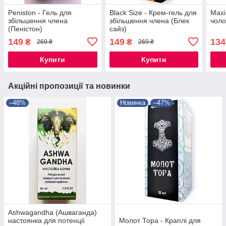
Peniston - Гель для
Black Size - Крем-гель для
Maxi
збільшення члена
збільшення члена (Блек
чоло
(Пеністон)
сайз)
149
149
134
₴
₴
269 ₴
269 ₴
Купити
Купити
Акційні пропозиції та новинки
–48%
Новинка
–47%
Ashwagandha (Ашваганда)
настоянка для потенції
Молот Тора - Краплі для