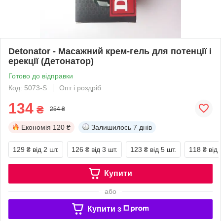
Detonator - Масажний крем-гель для потенції і
ерекції (Детонатор)
Готово до відправки
Код: 5073-S
Опт і роздріб
134
₴
254 ₴
Економія
120 ₴
Залишилось
7 днів
129 ₴
від 2 шт.
126 ₴
від 3 шт.
123 ₴
від 5 шт.
118 ₴
від 
Купити
або
Купити з