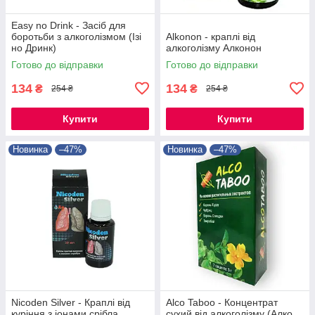
Easy no Drink - Засіб для
боротьби з алкоголізмом (Ізі
Alkonon - краплі від
но Дринк)
алкоголізму Алконон
Готово до відправки
Готово до відправки
134
134
₴
₴
254 ₴
254 ₴
Купити
Купити
Новинка
–47%
Новинка
–47%
Nicoden Silver - Краплі від
Alco Taboo - Концентрат
куріння з іонами срібла
сухий від алкоголізму (Алко