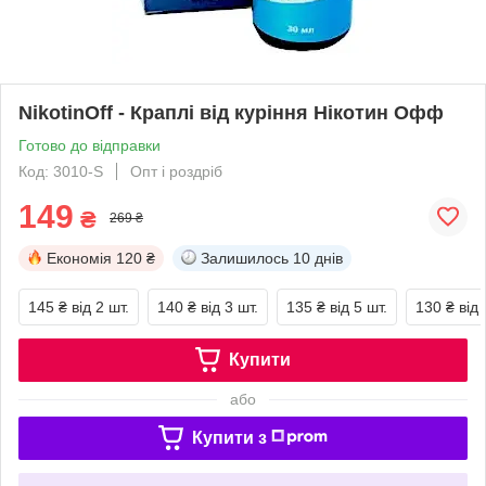
NikotinОff - Краплі від куріння Нікотин Офф
Готово до відправки
Код: 3010-S
Опт і роздріб
149
₴
269 ₴
Економія
120 ₴
Залишилось
10 днів
145 ₴
від 2 шт.
140 ₴
від 3 шт.
135 ₴
від 5 шт.
130 ₴
від 
Купити
або
Купити з