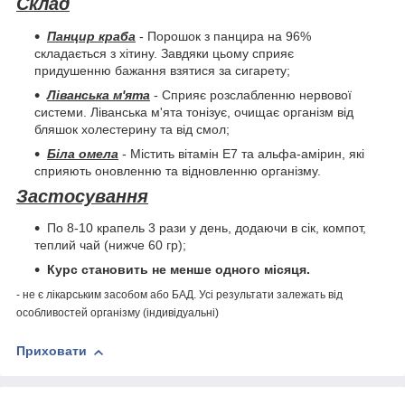
Склад
Панцир краба
- Порошок з панцира на 96%
складається з хітину. Завдяки цьому сприяє
придушенню бажання взятися за сигарету;
Ліванська м'ята
- Сприяє розслабленню нервової
системи. Ліванська м'ята тонізує, очищає організм від
бляшок холестерину та від смол;
Біла омела
- Містить вітамін E7 та альфа-амірин, які
сприяють оновленню та відновленню організму.
Застосування
По 8-10 крапель 3 рази у день, додаючи в сік, компот,
теплий чай (нижче 60 гр);
Курс становить не менше одного місяця.
- не є лікарським засобом або БАД. Усі результати залежать від
особливостей організму (індивідуальні)
Приховати