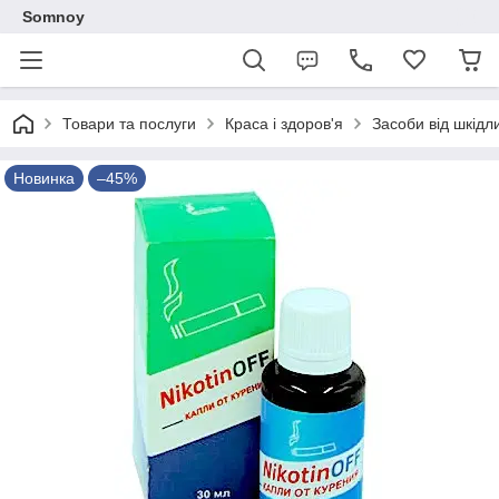
Somnoy
Товари та послуги
Краса і здоров'я
Засоби від шкідл
Новинка
–45%