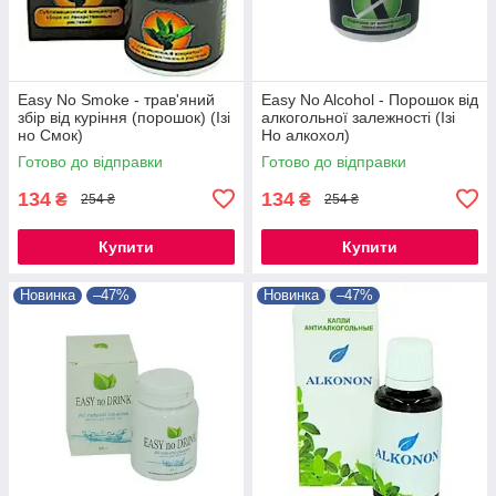
Easy No Smoke - трав'яний
Easy No Alcohol - Порошок від
збір від куріння (порошок) (Ізі
алкогольної залежності (Ізі
но Смок)
Но алкохол)
Готово до відправки
Готово до відправки
134
134
₴
₴
254 ₴
254 ₴
Купити
Купити
Новинка
–47%
Новинка
–47%