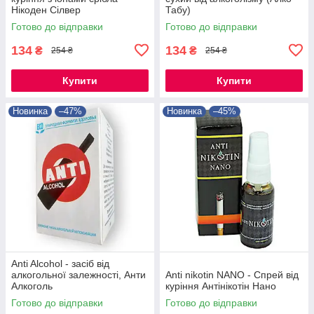
Нікоден Сілвер
Табу)
Готово до відправки
Готово до відправки
134
134
₴
₴
254 ₴
254 ₴
Купити
Купити
Новинка
–47%
Новинка
–45%
Anti Alcohol - засіб від
алкогольної залежності, Анти
Anti nikotin NANO - Спрей від
Алкоголь
куріння Антінікотін Нано
Готово до відправки
Готово до відправки