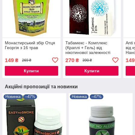
Монастирський збір Отця
Табамекс - Комплекс
Anti
Георгія з 16 трав
(Краплі + Гель) від
від 
нікотинової залежності
Нан
149
270
149
₴
₴
269 ₴
390 ₴
Купити
Купити
Акційні пропозиції та новинки
Новинка
–47%
Новинка
–47%