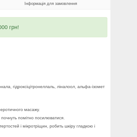
Інформація для замовлення
00 грн!
нала, гідроксіцітронеллаль, ліналоол, альфа-ізомет
я еротичного масажу.
я почнуть помітно посилюватися.
тертостей і мікротріщин, робить шкіру гладкою і