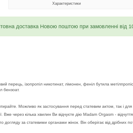
Характеристики
товна доставка Новою поштою при замовленні від 10
ий перець, ізопропіл никотинат, лімонен, феніл бутила метілпропіо
л бензоат.
 втирайте. Можливо як застосування перед статевим актом, так і дл
ї. Вже через кілька хвилин Ви відчуєте дію Madam Orgasm - відчутт
о догляду за статевими органами жінок. Він оберігає від дрібних по