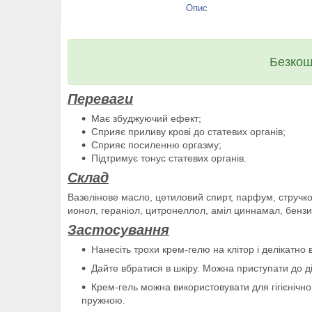
Опис
Безкош
Переваги
Має збуджуючий ефект;
Сприяє приливу крові до статевих органів;
Сприяє посиленню оргазму;
Підтримує тонус статевих органів.
Склад
Вазелінове масло, цетиловий спирт, парфум, стручков
ионол, гераніол, цитронеллол, аміл циннамал, бензи
Застосування
Нанесіть трохи крем-гелю на клітор і делікатно
Дайте вбратися в шкіру. Можна приступати до ді
Крем-гель можна використовувати для гігієнічног
пружною.