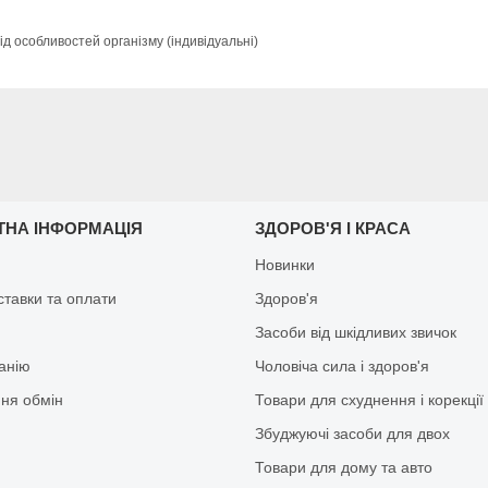
ід особливостей організму (індивідуальні)
ТНА ІНФОРМАЦІЯ
ЗДОРОВ'Я І КРАСА
Новинки
ставки та оплати
Здоров'я
Засоби від шкідливих звичок
анію
Чоловіча сила і здоров'я
ня обмін
Товари для схуднення і корекції
Збуджуючі засоби для двох
Товари для дому та авто