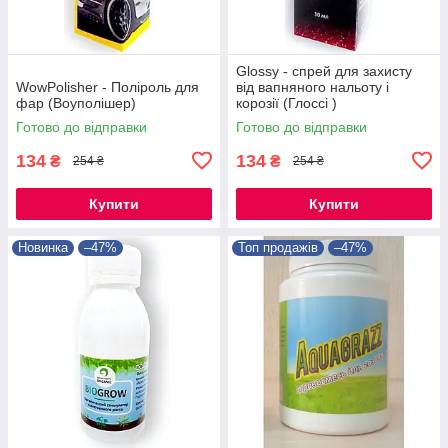
Glossy - спрей для захисту
WowPolisher - Поліроль для
від вапняного нальоту і
фар (Воуполішер)
корозії (Глоссі )
Готово до відправки
Готово до відправки
134
134
₴
₴
254 ₴
254 ₴
Купити
Купити
Новинка
–47%
Топ продажів
–47%