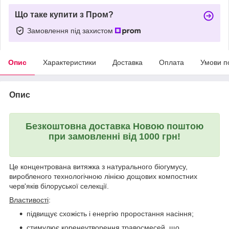
Що таке купити з Пром?
Замовлення під захистом
Опис
Характеристики
Доставка
Оплата
Умови п
Опис
Безкоштовна доставка Новою поштою
при замовленні від 1000 грн!
Це концентрована витяжка з натурального біогумусу,
виробленого технологічною лінією дощових компостних
черв'яків білоруської селекції.
Властивості
:
підвищує схожість і енергію проростання насіння;
стимулює коренеутворення травосмесей, що