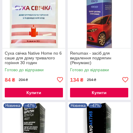
Суха свічка Native Home по 6
Renumax - засіб для
саше для дому тривалого
видалення подряпин
горіння 30 годин
(Ренумакс)
Готово до відправки
Готово до відправки
84
134
₴
₴
204 ₴
254 ₴
Купити
Купити
Новинка
–47%
Новинка
–47%