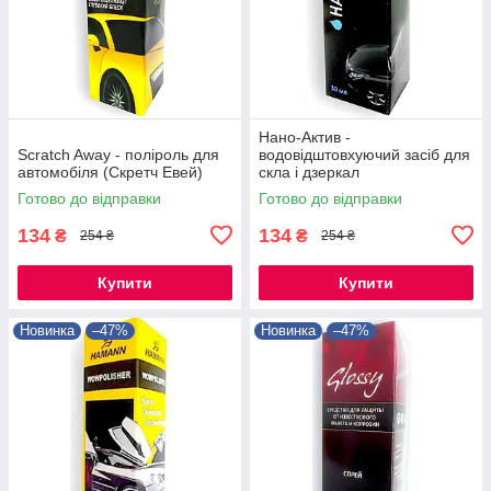
Нано-Актив -
Scratch Away - поліроль для
водовідштовхуючий засіб для
автомобіля (Скретч Евей)
скла і дзеркал
Готово до відправки
Готово до відправки
134
134
₴
₴
254 ₴
254 ₴
Купити
Купити
Новинка
–47%
Новинка
–47%