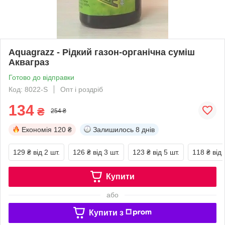
Aquagrazz - Рідкий газон-органічна суміш
Акваграз
Готово до відправки
Код: 8022-S
Опт і роздріб
134
₴
254 ₴
Економія
120 ₴
Залишилось
8 днів
129 ₴
від 2 шт.
126 ₴
від 3 шт.
123 ₴
від 5 шт.
118 ₴
від 
Купити
або
Купити з