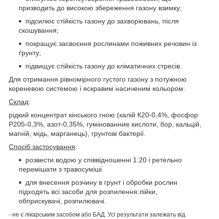
призводить до високою збереження газону взимку;
підсилює стійкість газону до захворювань, після
скошування;
покращує засвоєння рослинами поживних речовин із
ґрунту;
підвищує стійкість газону до кліматичних стресів.
Для отримання рівномірного густого газону з потужною
кореневою системою і яскравим насиченим кольором.
Склад
:
рідкий концентрат кінського гною (калій К20-0,4%, фосфор
Р205-0,3%, азот-0,35%, гумінованние кислоти, бор, кальцій,
магній, мідь, марганець), грунтові бактерії.
Спосіб застосування
:
розвести водою у співвідношенні 1:20 і ретельно
перемішати з травосуміші.
для внесення розчину в грунт і обробки рослин
підходять всі засоби для розпилення:лійки,
обприскувачі, розпилювачі.
- не є лікарським засобом або БАД. Усі результати залежать від