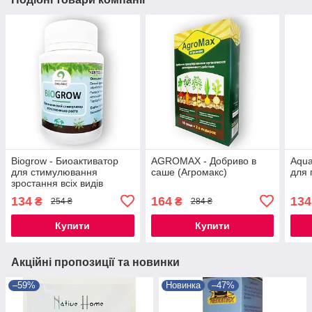
Biogrow - Биоактиватор
AGROMAX - Добриво в
Aqua
для стимулювання
саше (Агромакс)
для 
зростання всіх видів
рослин (БіоГроу)
134
164
134
₴
₴
254 ₴
284 ₴
ГРАНУЛЛІРОВАНИЙ
Купити
Купити
Акційні пропозиції та новинки
–59%
Новинка
–47%