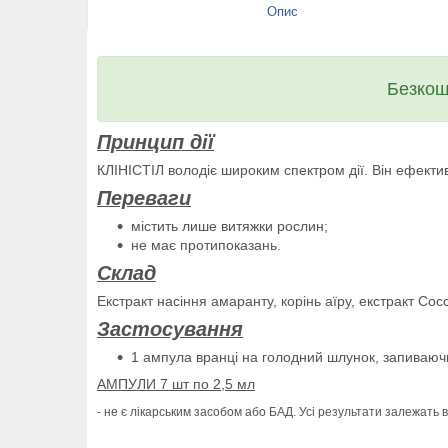
Опис
Безкош
Принцип дії
КЛІНІСТІЛ володіє широким спектром дії. Він ефектив
Переваги
містить лише витяжки рослин;
не має протипоказань.
Склад
Екстракт насіння амаранту, корінь аїру, екстракт Со
Застосування
1 ампула вранці на голодний шлунок, запиваючи
АМПУЛИ 7 шт по 2,5 мл
- не є лікарським засобом або БАД. Усі результати залежать в