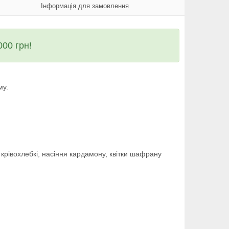
Інформація для замовлення
00 грн!
му.
 крівохлебкі, насіння кардамону, квітки шафрану