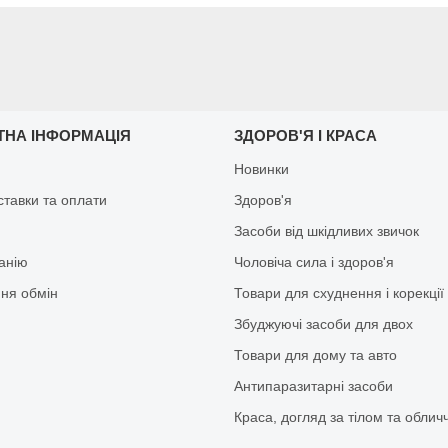
ТНА ІНФОРМАЦІЯ
ЗДОРОВ'Я І КРАСА
Новинки
ставки та оплати
Здоров'я
Засоби від шкідливих звичок
анію
Чоловіча сила і здоров'я
ня обмін
Товари для схуднення і корекції
Збуджуючі засоби для двох
Товари для дому та авто
Антипаразитарні засоби
Краса, догляд за тілом та облич