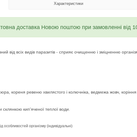
Характеристики
товна доставка Новою поштою при замовленні від 10
ний від всіх видів паразитів - сприяє очищенню і зміцненню організ
ссюра, кореня ревеню хвилястого і колючніка, ведмежа жовч, коріння
 склянкою кип'яченої теплої води.
ід особливостей організму (індивідуальні)