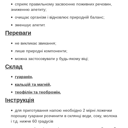
сприяє правильному засвоєнню поживних речовин,
зниженню апетиту;
очищає організм і відновлює природній баланс;
зменшує апетит.
Переваги
не викликає звикання;
лише природні компоненти;
можна застосовувати у будь-якому віці;
Склад
гуаранін,
кальцій та магній,
теофілін та теобромін.
Інструкція
для приготування напою необхідно 2 мірні ложечки
порошку гуарани розчинити в склянці води, соку, молока
і т.д. нижче 60 градусів