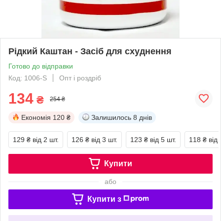
Рідкий Каштан - Засіб для схуднення
Готово до відправки
Код: 1006-S
Опт і роздріб
134
₴
254 ₴
Економія
120 ₴
Залишилось
8 днів
129 ₴
від 2 шт.
126 ₴
від 3 шт.
123 ₴
від 5 шт.
118 ₴
від 
Купити
або
Купити з