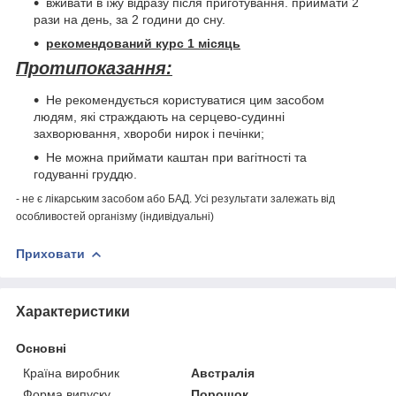
вживати в їжу відразу після приготування. приймати 2
рази на день, за 2 години до сну.
рекомендований курс 1 місяць
Протипоказання:
Не рекомендується користуватися цим засобом
людям, які страждають на серцево-судинні
захворювання, хвороби нирок і печінки;
Не можна приймати каштан при вагітності та
годуванні груддю.
- не є лікарським засобом або БАД. Усі результати залежать від
особливостей організму (індивідуальні)
Приховати
Характеристики
Основні
Країна виробник
Австралія
Форма випуску
Порошок