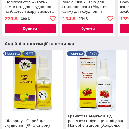
Біоліпосактор живота -
Magic Slim - Засіб для
Body
комплекс для схуднення,
зниження ваги (Меджик
капс
позбавтеся жиру з живота
Слім) для схуднення
засі
і боків
дієт
270
134
139
₴
₴
390 ₴
254 ₴
Купити
Купити
Акційні пропозиції та новинки
Новинка
–47%
Новинка
–47%
Гранатова емульсія від
Fito sprey - Спрей для
розтяжок шкіри і целюліту від
схуднення (Фіто Спрей)
Hendel`s Garden (Хендельс