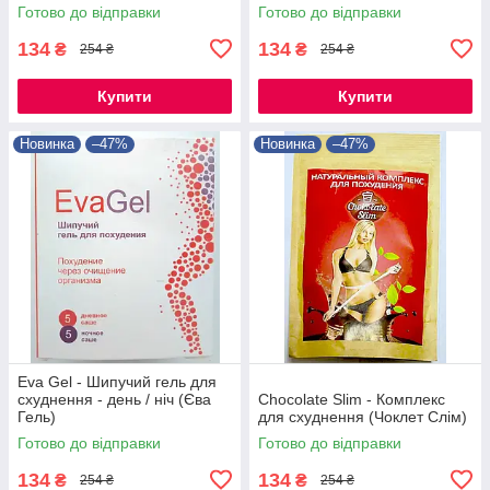
Гаден)
Готово до відправки
Готово до відправки
134
134
₴
₴
254 ₴
254 ₴
Купити
Купити
Новинка
–47%
Новинка
–47%
Eva Gel - Шипучий гель для
схуднення - день / ніч (Єва
Chocolate Slim - Комплекс
Гель)
для схуднення (Чоклет Слім)
Готово до відправки
Готово до відправки
134
134
₴
₴
254 ₴
254 ₴