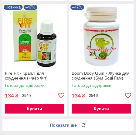
Новинка
–47%
–47%
Fire Fit - Краплі для
Boom Body Gum - Жуйка для
схуднення (Фаєр Фіт)
схуднення (Бум Боді Гам)
Готово до відправки
Готово до відправки
134
134
₴
₴
254 ₴
254 ₴
Купити
Купити
Показати ще