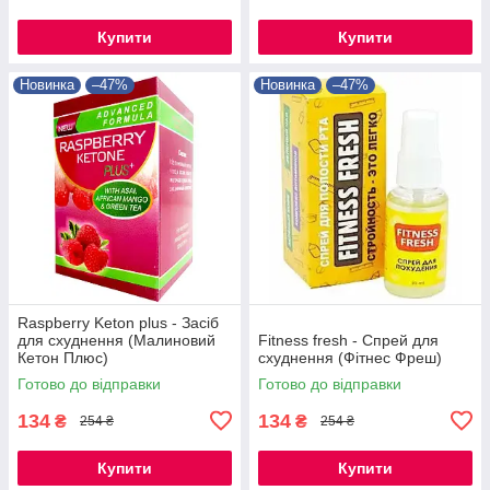
Купити
Купити
Новинка
–47%
Новинка
–47%
Raspberry Keton plus - Засіб
для схуднення (Малиновий
Fitness fresh - Спрей для
Кетон Плюс)
схуднення (Фітнес Фреш)
Готово до відправки
Готово до відправки
134
134
₴
₴
254 ₴
254 ₴
Купити
Купити