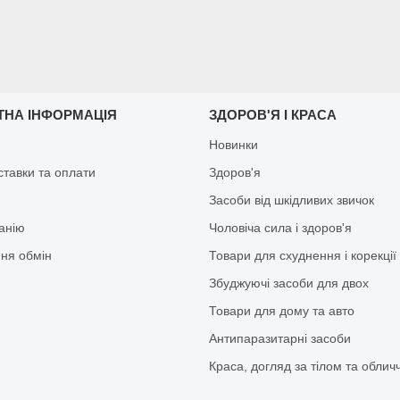
ТНА ІНФОРМАЦІЯ
ЗДОРОВ'Я І КРАСА
Новинки
ставки та оплати
Здоров'я
Засоби від шкідливих звичок
анію
Чоловіча сила і здоров'я
ня обмін
Товари для схуднення і корекції
Збуджуючі засоби для двох
Товари для дому та авто
Антипаразитарні засоби
Краса, догляд за тілом та облич