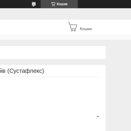
Кошик
Кошик
бів (Сустафлекс)