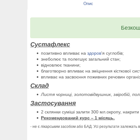
Опис
Безкош
Сустафлекс
позитивно впливає на
здоров
'я суглобів;
знеболює та полегшує загальний стан;
відновлює тканини;
благотворно впливає на зміцнення кісткової сис
впливає на засвоєння поживних речовин органі
Склад
Листя чорниці, золотовідвушник, звіробій, по
Застосування
2 склянки суміші залити 300 мл.окропу, накрити 
Рекомендований курс – 1 місяць.
- не є лікарським засобом або БАД. Усі результати залежать в