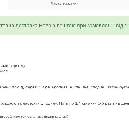
Характеристики
товна доставка Новою поштою при замовленні від 10
теми в цілому;
змом.
льовий плющ, деревій, ліра, кропива, шипшина, спориш, квіти бузи
ковдрою та настояти 1 годину. Пити по 1/4 склянки 5-6 разів на ден
ід особливостей організму (індивідуальні)