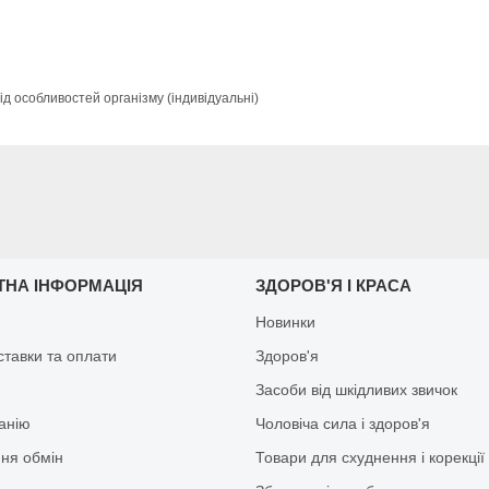
ід особливостей організму (індивідуальні)
ТНА ІНФОРМАЦІЯ
ЗДОРОВ'Я І КРАСА
Новинки
ставки та оплати
Здоров'я
Засоби від шкідливих звичок
анію
Чоловіча сила і здоров'я
ня обмін
Товари для схуднення і корекції