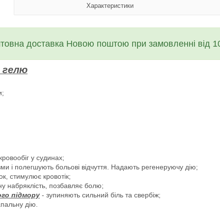
Характеристики
товна доставка Новою поштою при замовленні від 10
 гелю
и;
ровообіг у судинах;
зми і полегшують больові відчуття. Надають регенеруючу дію;
к, стимулює кровотік;
ну набряклість, позбавляє болю;
го підмору
- зупиняють сильний біль та свербіж;
пальну дію.