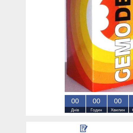
0
0
0
0
0
0
Днів
Годин
Хвилин