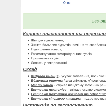
Опис
Безкош
Корисні властивості та переваги
Швидке відновлення;
Зняття больових відчуттів, печіння та сверблячк
Підвищення тонусу;
Розсмоктування гемороїдальних вузлів;
Пролонгована дія;
Легкість у використанні.
Склад
Кедрова живиця
- усуває запалення, посилює к
Бджолина отрута і віск
знімають м'язові спа
Масло оливи
- сприяє швидкому загоєнню рано
Екстракт прополісу
- знімає яскраво вираже
Екстракт бджолиної вогневки та бджолино
Екстракт кінського каштана
- надає протиза
Інструкція по застосуванню