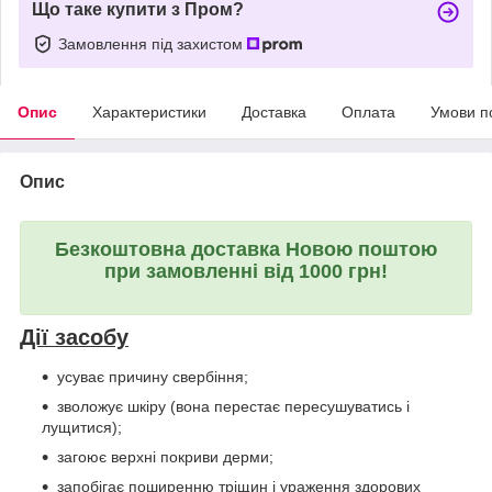
Що таке купити з Пром?
Замовлення під захистом
Опис
Характеристики
Доставка
Оплата
Умови п
Опис
Безкоштовна доставка Новою поштою
при замовленні від 1000 грн!
Дії засобу
усуває причину свербіння;
зволожує шкіру (вона перестає пересушуватись і
лущитися);
загоює верхні покриви дерми;
запобігає поширенню тріщин і ураження здорових