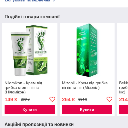
Всі умови повернення
Подібні товари компанії
Nilomikon - Крем від
Mizonil - Крем від грибка
BeNo
грибка стоп і нігтів
нігтів та ніг (Мізоніл)
гриб
(Ніломікон)
Ікс)
149
264
214
₴
₴
269 ₴
384 ₴
Купити
Купити
Акційні пропозиції та новинки