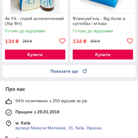
Air Fit - спрей антисептичний
ФлексумГель - Від болю в
(Аїр Фіт)
суглобах і м'язах
Готово до відправки
Готово до відправки
134
134
₴
₴
254 ₴
254 ₴
Купити
Купити
Показати ще
Про нас
94% позитивних з 250 відгуків за рік
Працює з 29.01.2018
м. Київ
вулиця Миколи Матеюка, 15, Київ, Україна