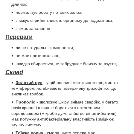
ділянок;
нормалізує роботу потових залоз;
знижує сприйнятливість організму до подразника;
знімає запалення.
Переваги
лише натуральні компоненти;
не має протипоказань;
швидко вбирається,не забруднює білизну та взуття;
Склад
Золотий вус
- у цій рослині містяться кверцетин та
кемпферол, які вбивають поверхневу трихофітію, що
викликає грибок.
Прополіс
- зволожує шкіру, знімає свербіж, у багато
разів краще і швидше бореться з патогенним
середовищем (мікроби дуже стійкі до дії антибіотиків)
має потужну антибактеріальну властивість і зміцнює
імунну систему.
Тоїжна сосна
- смола цього дерева має