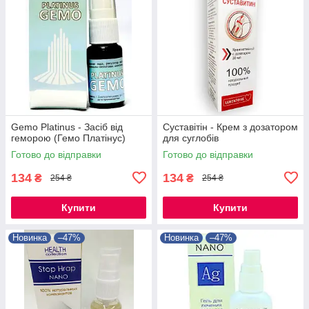
Gemo Platinus - Засіб від
Суставітін - Крем з дозатором
геморою (Гемо Платінус)
для суглобів
Готово до відправки
Готово до відправки
134
134
₴
₴
254 ₴
254 ₴
Купити
Купити
Новинка
–47%
Новинка
–47%