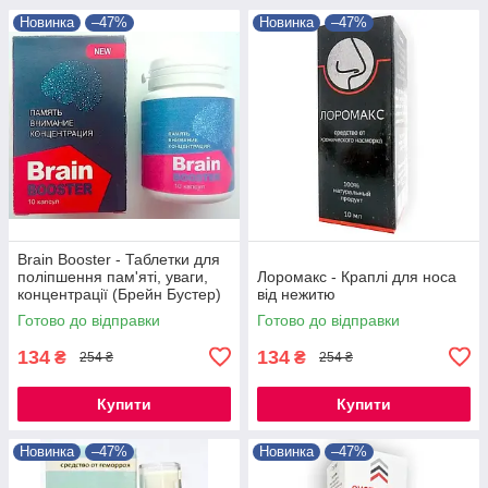
Новинка
–47%
Новинка
–47%
Brain Booster - Таблетки для
поліпшення пам'яті, уваги,
Лоромакс - Краплі для носа
концентрації (Брейн Бустер)
від нежитю
Готово до відправки
Готово до відправки
134
134
₴
₴
254 ₴
254 ₴
Купити
Купити
Новинка
–47%
Новинка
–47%