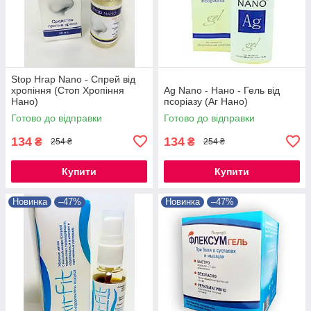
Stop Hrap Nano - Спрей від
хропіння (Стоп Хропіння
Ag Nano - Нано - Гель від
Нано)
псоріазу (Аг Нано)
Готово до відправки
Готово до відправки
134
134
₴
₴
254 ₴
254 ₴
Купити
Купити
Новинка
–47%
Новинка
–47%