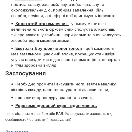
протизапальну, заспокійливу, знеболювальну та
охолоджувальну дію, прибирає запалення, біль,
свербіж, печіння, а її ефірні олії пригнічують інфекцію.
Хвостатий птахемлечник
- у ньому міститься
величезна кількість сірковмісних сполук та алкалоїдів,
які проникають у глибинні шари дерми та знешкоджують
хвороботворні мікроорганізми.
Екстракт бруньок чорної тополі
- цей компонент
має загальнозміцнюючий вплив, покращує стан шкіри,
усуває наслідки життєдіяльності дерматофітів, повертає
нігтям здоровий вигляд.
Застосування
Необхідно промити і висушити ноги, взяти невелику
кількість складу, нанести на уражені ділянки шкіри;
проводити процедуру вранці та ввечері;
Ререкомендований курс - один місяць.
- не є лікарським засобом або БАД. Усі результати залежать від
особливостей організму (індивідуальні)