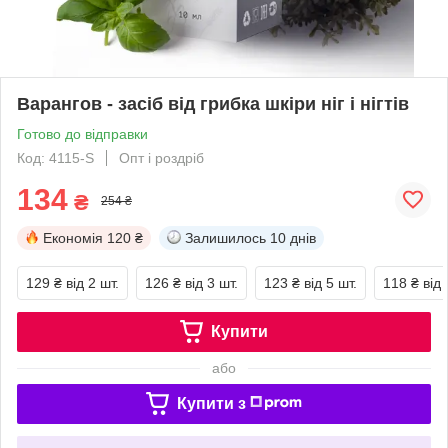
Варангов - засіб від грибка шкіри ніг і нігтів
Готово до відправки
Код: 4115-S
Опт і роздріб
134
₴
254 ₴
Економія
120 ₴
Залишилось
10 днів
129 ₴
від 2 шт.
126 ₴
від 3 шт.
123 ₴
від 5 шт.
118 ₴
від 
Купити
або
Купити з