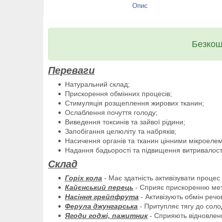
Опис
Безкош
Переваги
Натуральний склад;
Прискорення обмінних процесів;
Стимуляція розщеплення жирових тканин;
Ослаблення почуття голоду;
Виведення токсинів та зайвої рідини;
Запобігання целюліту та набряків;
Насичення органів та тканин цінними мікроеле
Надання бадьорості та підвищення витривалост
Склад
Горіх кола
- Має здатність активізувати проце
Кайєнський перець
- Сприяє прискоренню мет
Насіння грейпфрута
- Активізують обмін речо
Ферула джунгарська
- Притупляє тягу до солод
Ягоди годжі, пажитник
- Сприяють відновлен