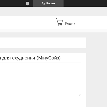
Кошик
Кошик
и для схуднення (МінуСайз)