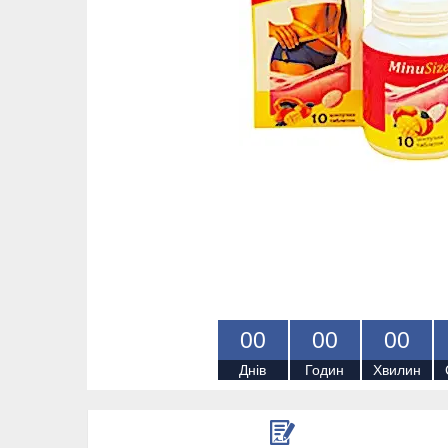
0
0
0
0
0
0
Днів
Годин
Хвилин