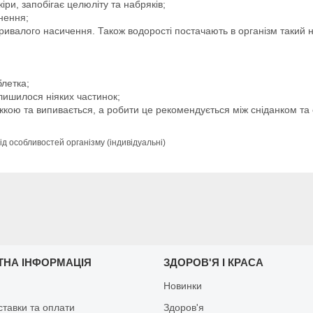
іри, запобігає целюліту та набряків;
нення;
ривалого насичення. Також водорості постачають в організм такий 
блетка;
лишилося ніяких частинок;
кою та випивається, а робити це рекомендується між сніданком та 
ід особливостей організму (індивідуальні)
ТНА ІНФОРМАЦІЯ
ЗДОРОВ'Я І КРАСА
Новинки
ставки та оплати
Здоров'я