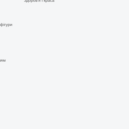
Здоров'я і краса
 фігури
чям