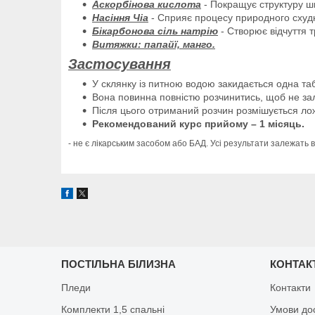
Аскорбінова кислота
- Покращує структуру шк
Насіння Чіа
- Сприяє процесу природного схуд
Бікарбонова сіль натрію
- Створює відчуття т
Витяжки: папайї, манго.
Застосування
У склянку із питною водою закидається одна та
Вона повинна повністю розчинитись, щоб не за
Після цього отриманий розчин розмішується лож
Рекомендований курс прийому – 1 місяць.
- не є лікарським засобом або БАД. Усі результати залежать в
ПОСТІЛЬНА БІЛИЗНА
КОНТАК
Пледи
Контакти
Комплекти 1,5 спальні
Умови до