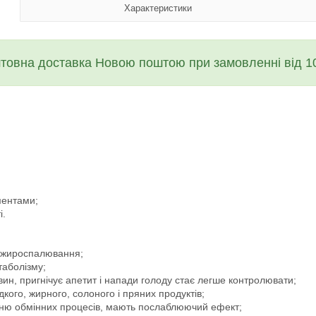
Характеристики
товна доставка Новою поштою при замовленні від 10
ментами;
і.
с жироспалювання;
аболізму;
вин, пригнічує апетит і напади голоду стає легше контролювати;
кого, жирного, солоного і пряних продуктів;
ню обмінних процесів, мають послаблюючий ефект;