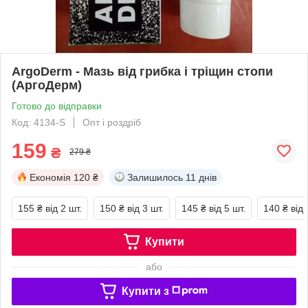
ArgoDerm - Мазь від грибка і тріщин стопи
(АргоДерм)
Готово до відправки
Код: 4134-S
Опт і роздріб
159
₴
279 ₴
Економія
120 ₴
Залишилось
11 днів
155 ₴
від 2 шт.
150 ₴
від 3 шт.
145 ₴
від 5 шт.
140 ₴
від 
Купити
або
Купити з