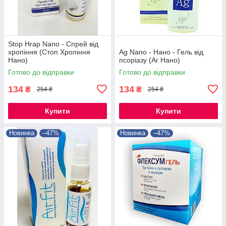
Stop Hrap Nano - Спрей від
хропіння (Стоп Хропіння
Ag Nano - Нано - Гель від
Нано)
псоріазу (Аг Нано)
Готово до відправки
Готово до відправки
134
134
₴
₴
254 ₴
254 ₴
Купити
Купити
Новинка
–47%
Новинка
–47%