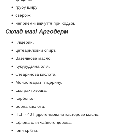
грубу шкіру;
свербіж;
неприємні відчуття при ходьбі.
Склад мазі Аргодерм
Гліцерин.
цетеариловий спирт.
Вазелінове масло.
Кукурудзяна олія.
Стеаринова кислота.
Моностеарат гліцерину.
Екстракт хвоща.
Карбопол.
Борна кислота.
ПЕГ - 40 Гідрогенізована касторове масло.
Ефірна олія чайного дерева.
Іони срібла.