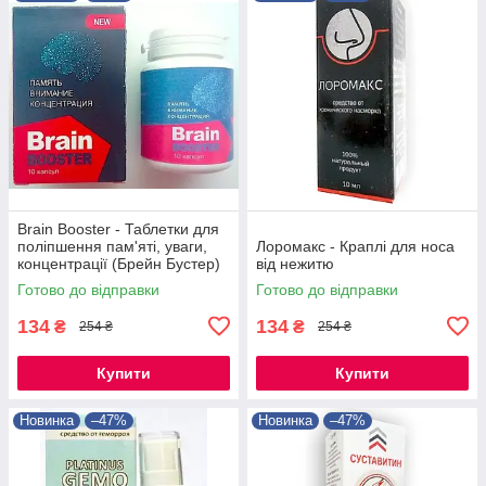
Brain Booster - Таблетки для
поліпшення пам'яті, уваги,
Лоромакс - Краплі для носа
концентрації (Брейн Бустер)
від нежитю
Готово до відправки
Готово до відправки
134
134
₴
₴
254 ₴
254 ₴
Купити
Купити
Новинка
–47%
Новинка
–47%