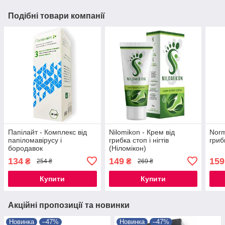
Подібні товари компанії
Папілайт - Комплекс від
Nilomikon - Крем від
Norm
папіломавірусу і
грибка стоп і нігтів
гриб
бородавок
(Ніломікон)
134
149
159
₴
₴
254 ₴
269 ₴
Купити
Купити
Акційні пропозиції та новинки
Новинка
–47%
Новинка
–47%