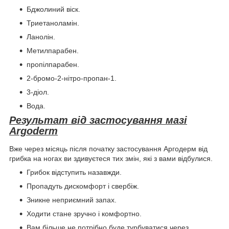
Бджолиний віск.
Триетаноламін.
Ланолін.
Метилпарабен.
пропілпарабен.
2-бромо-2-нітро-пропан-1.
3-діол.
Вода.
Результат від застосування мазі
Argoderm
Вже через місяць після початку застосування Аргодерм від
грибка на ногах ви здивуєтеся тих змін, які з вами відбулися.
Грибок відступить назавжди.
Пропадуть дискомфорт і свербіж.
Зникне неприємний запах.
Ходити стане зручно і комфортно.
Вам більше не потрібно буде турбуватися через