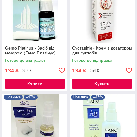
Gemo Platinus - Засіб від
Суставітін - Крем з дозатором
геморою (Гемо Платінус)
для суглобів
Готово до відправки
Готово до відправки
134
134
₴
₴
254 ₴
254 ₴
Купити
Купити
Новинка
–47%
Новинка
–47%