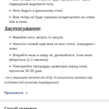
підвищений виділення поту.
Ноги будуть в ідеальному стані.
Вам тепер не буде соромно роздягнутися на пляжі
або в лазні.
Застосування
:
Вимийте ноги, витріть їх насухо.
Нанесіть тонкий шар мазі на всю стопу, зсередини і
зовні.
Втирайте мазь в шкіру ніг, дочекайтеся, поки вона
вбереться (1-2 хвилини).
Повторюйте процедуру щовечора перед сном,
протягом 30-35 днів.
- не є лікарським засобом або БАД. Усі результати залежать від
особливостей організму (індивідуальні)
Приховати
Спосіб упаковки