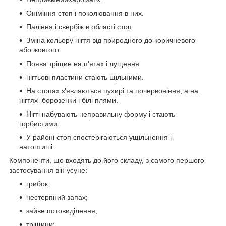
Оніміння стоп і поколювання в них.
Паління і свербіж в області стоп.
Зміна кольору нігтя від природного до коричневого
або жовтого.
Поява тріщин на п'ятах і лущення.
нігтьові пластини стають щільними.
На стопах з'являються пухирі та почервоніння, а на
нігтях–борозенки і білі плями.
Нігті набувають неправильну форму і стають
горбистими.
У районі стоп спостерігаються ущільнення і
натоптиші.
Компоненти, що входять до його складу, з самого першого
застосування він усуне:
грибок;
нестерпний запах;
зайве потовиділення;
тріщини;