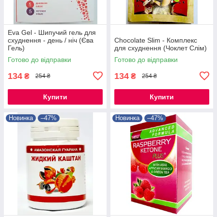
Eva Gel - Шипучий гель для
схуднення - день / ніч (Єва
Chocolate Slim - Комплекс
Гель)
для схуднення (Чоклет Слім)
Готово до відправки
Готово до відправки
134
134
₴
₴
254 ₴
254 ₴
Купити
Купити
Новинка
–47%
Новинка
–47%