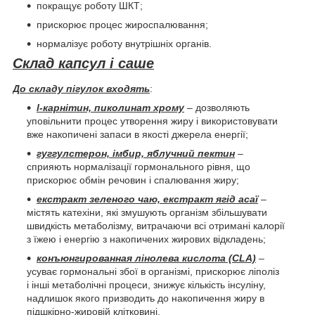
покращує роботу ШКТ;
прискорює процес жироспалювання;
нормалізує роботу внутрішніх органів.
Склад капсул і саше
До складу пігулок входять
:
l-карнітин, пиколинат хрому
– дозволяють
уповільнити процес утворення жиру і використовувати
вже накопичені запаси в якості джерела енергії;
гуггулстерон, імбир, яблучний пектин
–
сприяють нормалізації гормонального рівня, що
прискорює обмін речовин і спалювання жиру;
екстракт зеленого чаю, екстракт ягід асаї
–
містять катехіни, які змушують організм збільшувати
швидкість метаболізму, витрачаючи всі отримані калорії
з їжею і енергію з накопичених жирових відкладень;
конъюнгированная лінолева кислота (CLA)
–
усуває гормональні збої в організмі, прискорює ліполіз
і інші метаболічні процеси, знижує кількість інсуліну,
надлишок якого призводить до накопичення жиру в
підшкірно-жировій клітковині.