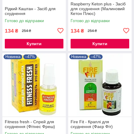
Raspberry Keton plus - Засіб
Рідкий Каштан - Засіб для
для схуднення (Малиновий
схуднення
Кетон Плюс)
Готово до відправки
Готово до відправки
134
134
₴
₴
254 ₴
254 ₴
Купити
Купити
Новинка
–47%
Новинка
–47%
Fitness fresh - Спрей для
Fire Fit - Краплі для
схуднення (Фітнес Фреш)
схуднення (Фаєр Фіт)
Готово до відправки
Готово до відправки