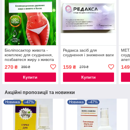
Біоліпосактор живота -
Редакса засіб для
МЕТА
комплекс для схуднення,
схуднення і зниження ваги
схуд
позбавтеся жиру з живота
апет
і боків
270
159
149
₴
₴
390 ₴
279 ₴
Купити
Купити
Акційні пропозиції та новинки
Новинка
–47%
Новинка
–47%