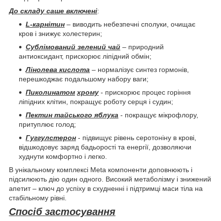
До складу саше включені
:
L-карнітин
– виводить небезпечні сполуки, очищає
кров і знижує холестерин;
Сублімований зелений чай
– природний
антиоксидант, прискорює ліпідний обмін;
Лінолева кислота
– нормалізує синтез гормонів,
перешкоджає подальшому набору ваги;
Пиколинатом
хрому
- прискорює процес горіння
ліпідних клітин, покращує роботу серця і судин;
Пектин тайського яблука
- покращує мікрофлору,
притуплює голод;
Гуггулстерон
- підвищує рівень серотоніну в крові,
відшкодовує заряд бадьорості та енергії, дозволяючи
худнути комфортно і легко.
В унікальному комплексі Meta компоненти доповнюють і
підсилюють дію один одного. Високий метаболізму і знижений
апетит – ключ до успіху в схудненні і підтримці маси тіла на
стабільному рівні.
Спосіб застосування