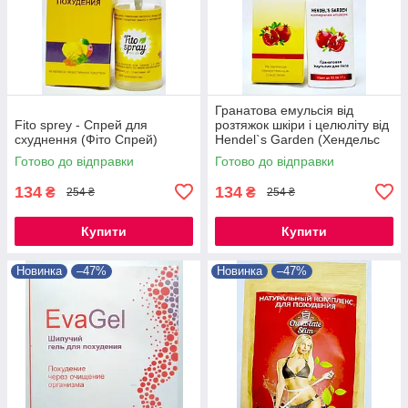
Гранатова емульсія від
Fito sprey - Спрей для
розтяжок шкіри і целюліту від
схуднення (Фіто Спрей)
Hendel`s Garden (Хендельс
Гаден)
Готово до відправки
Готово до відправки
134
134
₴
₴
254 ₴
254 ₴
Купити
Купити
Новинка
–47%
Новинка
–47%