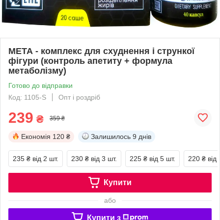
МЕТА - комплекс для схуднення і стрункої
фігури (контроль апетиту + формула
метаболізму)
Готово до відправки
Код: 1105-S
Опт і роздріб
239
₴
359 ₴
Економія
120 ₴
Залишилось
9 днів
235 ₴
від 2 шт.
230 ₴
від 3 шт.
225 ₴
від 5 шт.
220 ₴
від 
Купити
або
Купити з