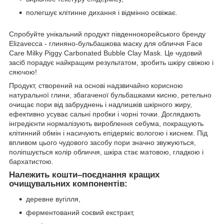
полегшує клітинне дихання і відмінно освіжає.
Спробуйте унікальний продукт південнокорейського бренду
Elizavecca - глиняно-бульбашкова маску для обличчя Face
Care Milky Piggy Carbonated Bubble Clay Mask. Це чудовий
засіб порадує найкращим результатом, зробить шкіру свіжою і
сяючою!
Продукт, створений на основі надзвичайно корисною
натуральної глини, збагаченої бульбашками кисню, ретельно
очищає пори від забруднень і надлишків шкірного жиру,
ефективно усуває сальні пробки і чорні точки. Доглядають
інгредієнти нормалізують вироблення себума, покращують
клітинний обмін і насичують епідерміс вологою і киснем. Під
впливом цього чудового засобу пори значно звужуються,
поліпшується колір обличчя, шкіра стає матовою, гладкою і
бархатистою.
Належить кошти–поєднання кращих
очищувальних компонентів:
деревне вугілля,
ферментований соєвий екстракт,