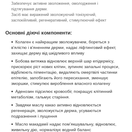
Забезпечує активне зволоження, омолодження і
підтягування дерми.
Засіб має виражений зволожуючий тонізуючий,
заспокійливий, регенеративний, стимулюючий ефект
Основні діючі компоненти:
Колаген є найкращим зволожувачем, бореться з
в'ялістю і в'яненням дерми, надає ліфтинговий ефект,
захищає дерму від шкідливого впливу
Бобова витяжка відновлює верхній шар епідермісу,
прискорює ріст нових клітин, зупиняє запальні процеси,
відбілюють пігментацію, видаляють омертвілі частинки
епітелію, запобігають його пересихання, зменшує
зморшки, стимулює вироблення власного колагену
Аденозин підсилює кровообіг, покращує клітинний
метаболізм, гальмує старіння.
Завдяки маслу какао активно відновлюється
регенерація, зволожується дерма, усуваються
подразнення і лущення
Масло макадамії надає пом'якшувальну, відновлює,
живильну дію, нормалізує водний баланс