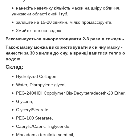
нанесіть невелику кількість маски на шкіру обличчя,
уникаючи області очей і губ,
залиште на 15-20 хвилин, м'яко промасcіруйте.
Змийте теплою водою.
Рекомендується використовувати 2-3 рази в тиждень.
Також маску можна використовувати як нічну маску -
нанести за 30 хвилин до сну, а вранці вмитися теплою
водою.
Склад:
Hydrolyzed Collagen,
Water, Dipropylene glycol,
PEG-240/HDI Copolymer Bis-Decyltetradeceth-20 Ether,
Glycerin,
GlycerylStearate,
PEG-100 Stearate,
Caprylic/Capric Triglyceride,
Macadamia ternifolia seed oil,