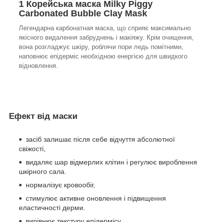
1 Корейська маска Milky Piggy
Carbonated Bubble Clay Mask
Легендарна карбонатная маска, що сприяє максимально
якісного видалення забруднень і макіяжу. Крім очищення,
вона розгладжує шкіру, роблячи пори ледь помітними,
наповнює епідерміс необхідною енергією для швидкого
відновлення.
Ефект від маски
засіб залишає після себе відчуття абсолютної
свіжості,
видаляє шар відмерлих клітин і регулює вироблення
шкірного сала.
нормалізує кровообіг,
стимулює активне оновлення і підвищення
еластичності дерми.
вирівнює текстуру епідермісу,