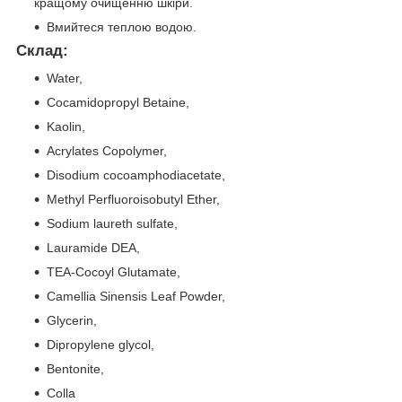
кращому очищенню шкіри.
Вмийтеся теплою водою.
Склад:
Water,
Cocamidopropyl Betaine,
Kaolin,
Acrylates Copolymer,
Disodium cocoamphodiacetate,
Methyl Perfluoroisobutyl Ether,
Sodium laureth sulfate,
Lauramide DEA,
TEA-Cocoyl Glutamate,
Camellia Sinensis Leaf Powder,
Glycerin,
Dipropylene glycol,
Bentonite,
Colla