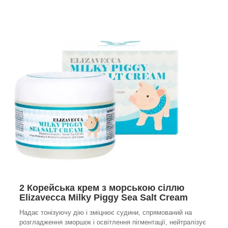
2 Корейська крем з морською сіллю
Elizavecca Milky Piggy Sea Salt Cream
Надає тонізуючу дію і зміцнює судини, спрямований на
розгладження зморшок і освітлення пігментації, нейтралізує