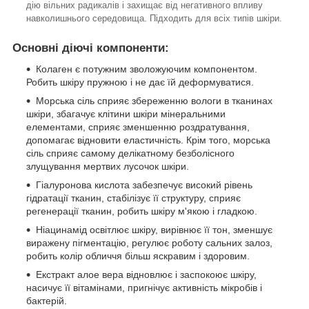
дію вільних радикалів і захищає від негативного впливу
навколишнього середовища. Підходить для всіх типів шкіри.
Основні діючі компоненти:
Колаген є потужним зволожуючим компонентом.
Робить шкіру пружною і не дає їй деформуватися.
Морська сіль сприяє збереженню вологи в тканинах
шкіри, збагачує клітини шкіри мінеральними
елементами, сприяє зменшенню роздратування,
допомагає відновити еластичність. Крім того, морська
сіль сприяє самому делікатному безболісного
злущування мертвих лусочок шкіри.
Гіалуронова кислота забезпечує високий рівень
гідратації тканин, стабілізує її структуру, сприяє
регенерації тканин, робить шкіру м'якою і гладкою.
Ніацинамід освітлює шкіру, вирівнює її тон, зменшує
виражену пігментацію, регулює роботу сальних залоз,
робить колір обличчя більш яскравим і здоровим.
Екстракт алое вера відновлює і заспокоює шкіру,
насичує її вітамінами, пригнічує активність мікробів і
бактерій.