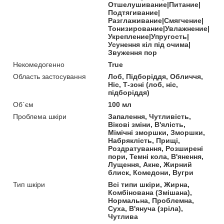
Отшелушивание|Питание|
Подтягивание|
Разглаживание|Смягчение|
Тонизирование|Увлажнение|
Укрепление|Упругость|
Усунення кіл під очима|
Звуження пор
Некомедогенно
True
Область застосування
Лоб, Підборіддя, Обличчя,
Ніс, Т-зоні (лоб, ніс,
підборіддя)
Об`єм
100 мл
Проблема шкіри
Запалення, Чутливість,
Вікові зміни, В'ялість,
Мімічні зморшки, Зморшки,
Набряклість, Прищі,
Роздратування, Розширені
пори, Темні кола, В'янення,
Лущення, Акне, Жирний
блиск, Комедони, Вугри
Тип шкіри
Всі типи шкіри, Жирна,
Комбінована (Змішана),
Нормальна, Проблемна,
Суха, В'януча (зріла),
Чутлива