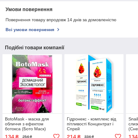
Умови повернення
Повернення товару впродовж 14 днів за домовленістю
Всі умови повернення
Подібні товари компанії
BotoMask - маска для
Гідронекс - комплекс від
Snai
обличчя з ефектом
пітливості Концентрат і
слиз
ботокса (Бото Маск)
Спрей
(Сне
134
214
134
₴
₴
254 ₴
334 ₴