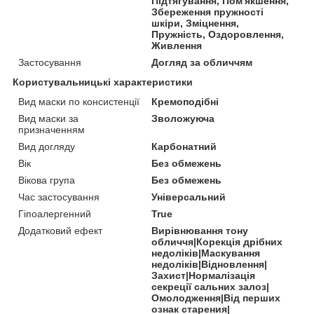
Підтягування, Пом'якшення,
Збереження пружності
шкіри, Зміцнення,
Пружність, Оздоровлення,
Живлення
Застосування
Догляд за обличчям
Користувальницькі характеристики
Вид маски по консистенції
Кремоподібні
Вид маски за
Зволожуюча
призначенням
Вид догляду
Карбонатний
Вік
Без обмежень
Вікова група
Без обмежень
Час застосування
Універсальний
Гіпоалергенний
True
Додатковий ефект
Вирівнювання тону
обличчя|Корекція дрібних
недоліків|Маскування
недоліків|Відновлення|
Захист|Нормалізація
секреції сальних залоз|
Омолодження|Від перших
ознак старения|