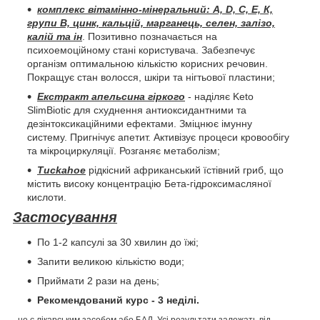
комплекс вітамінно-мінеральний: А, D, С, Е, К,
групи В, цинк, кальцій, марганець, селен, залізо,
калій та ін
. Позитивно позначається на
психоемоційному стані користувача. Забезпечує
організм оптимальною кількістю корисних речовин.
Покращує стан волосся, шкіри та нігтьової пластини;
Екстракт апельсина гіркого
- наділяє Keto
SlimBiotic для схуднення антиоксидантними та
дезінтоксикаційними ефектами. Зміцнює імунну
систему. Пригнічує апетит. Активізує процеси кровообігу
та мікроциркуляції. Розганяє метаболізм;
Tuckahoe
рідкісний африканський їстівний гриб, що
містить високу концентрацію Бета-гідроксимасляної
кислоти.
Застосування
По 1-2 капсулі за 30 хвилин до їжі;
Запити великою кількістю води;
Приймати 2 рази на день;
Рекомендований курс - 3 неділі.