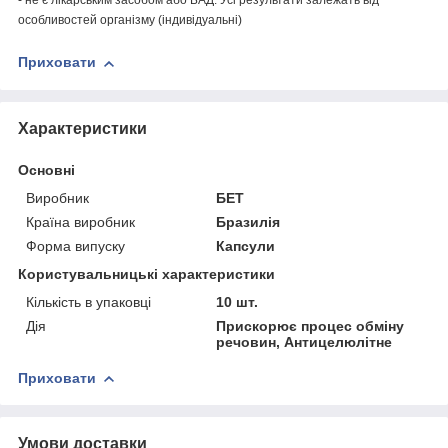
- не є лікарським засобом або БАД. Усі результати залежать від
особливостей організму (індивідуальні)
Приховати
Характеристики
Основні
Виробник
БЕТ
Країна виробник
Бразилія
Форма випуску
Капсули
Користувальницькі характеристики
Кількість в упаковці
10 шт.
Дія
Прискорює процес обміну
речовин, Антицелюлітне
Приховати
Умови доставки