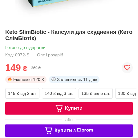
Keto SlimBiotic - Капсули для схуднення (Кето
СлімБіотік)
Готово до відправки
Код: 0072-S
Опт і роздріб
149
₴
269 ₴
Економія
120 ₴
Залишилось
11 днів
145 ₴
від 2 шт.
140 ₴
від 3 шт.
135 ₴
від 5 шт.
130 ₴
від 
Купити
або
Купити з