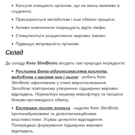
Капсули очищають організм, що не менш важливо в
схудненні;
Прискорюється метаболізм і інші обмінні процеси;
Активні компоненти покращують відтік лімфи;
Стимулюється розщеплення жирових тканин;
Підвищує витривалість організм.
Склад
До складу
Ketо SlimBiotic
входять такі природні інгредієнти:
Рослинна Бета-гідроксимасляна кислота,
видобута з насіння чиа і льону
- робить Keto
SlimBiotic ефективним у плані жироспалювання.
Запобігає повторному утворенню підшкірних жирових
відкладень. Нормалізує кишкову мікрофлору та процеси
білково-вуглеводного обміну;
Екстракт листя лотоса
- наділяє Keto SlimBiotic
протинабряковими та дезінтоксикаційними
властивостями. Усуває целюлітні відкладення.
Попереджає формування підшкірних жирових
відкладень;