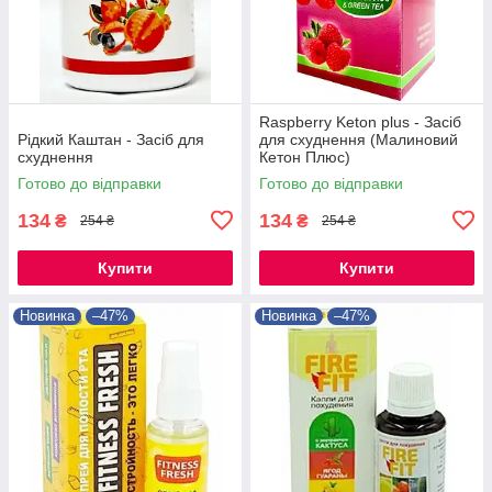
Raspberry Keton plus - Засіб
Рідкий Каштан - Засіб для
для схуднення (Малиновий
схуднення
Кетон Плюс)
Готово до відправки
Готово до відправки
134
134
₴
₴
254 ₴
254 ₴
Купити
Купити
Новинка
–47%
Новинка
–47%