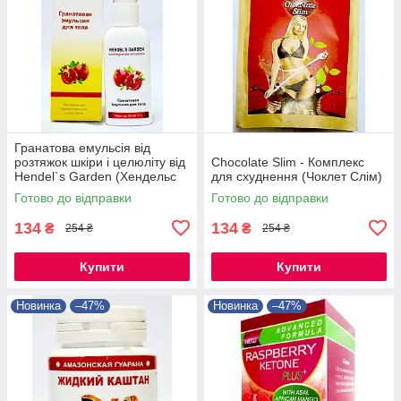
Гранатова емульсія від
розтяжок шкіри і целюліту від
Chocolate Slim - Комплекс
Hendel`s Garden (Хендельс
для схуднення (Чоклет Слім)
Гаден)
Готово до відправки
Готово до відправки
134
134
₴
₴
254 ₴
254 ₴
Купити
Купити
Новинка
–47%
Новинка
–47%