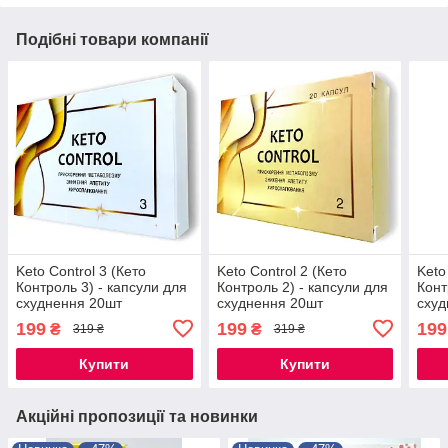
Подібні товари компанії
Keto Control 3 (Кето
Keto Control 2 (Кето
Keto
Контроль 3) - капсули для
Контроль 2) - капсули для
Конт
схуднення 20шт
схуднення 20шт
схуд
199
199
199
₴
₴
319 ₴
319 ₴
Купити
Купити
Акційні пропозиції та новинки