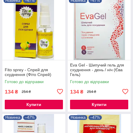
Новинка
–47%
Новинка
–47%
Eva Gel - Шипучий гель для
Fito sprey - Спрей для
схуднення - день / ніч (Єва
схуднення (Фіто Спрей)
Гель)
Готово до відправки
Готово до відправки
134
134
₴
₴
254 ₴
254 ₴
Купити
Купити
Новинка
–47%
Новинка
–47%