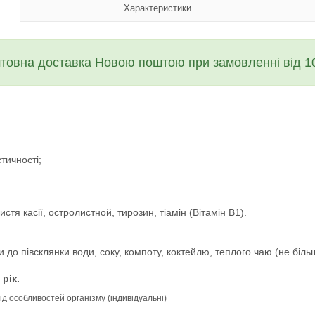
Характеристики
товна доставка Новою поштою при замовленні від 10
тичності;
истя касії, остролистной, тирозин, тіамін (Вітамін В1).
и до півсклянки води, соку, компоту, коктейлю, теплого чаю (не більш
рік.
ід особливостей організму (індивідуальні)