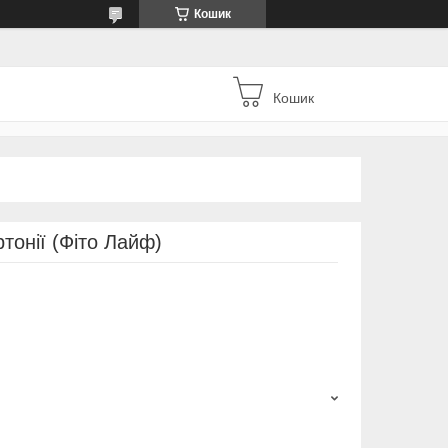
Кошик
Кошик
ертонії (Фіто Лайф)