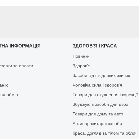
ТНА ІНФОРМАЦІЯ
ЗДОРОВ'Я І КРАСА
Новинки
ставки та оплати
Здоров'я
Засоби від шкідливих звичок
анію
Чоловіча сила і здоров'я
ня обмін
Товари для схуднення і корекції
Збуджуючі засоби для двох
Товари для дому та авто
Антипаразитарні засоби
Краса, догляд за тілом та облич