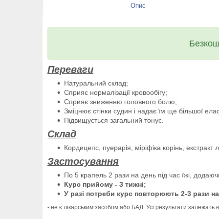
Опис
Безкош
Переваги
Натуральний склад;
Сприяє нормалізації кровообігу;
Сприяє зниженню головного болю;
Зміцнює стінки судин і надає їм ще більшої елас
Підвищується загальний тонус.
Склад
Кордицепс, пуерарія, міріфіка корінь, екстракт л
Застосування
По 5 крапель 2 рази на день під час їжі, додаюч
Курс прийому - 3 тижні;
У разі потреби курс повторюють 2-3 рази на 
- не є лікарським засобом або БАД. Усі результати залежать в