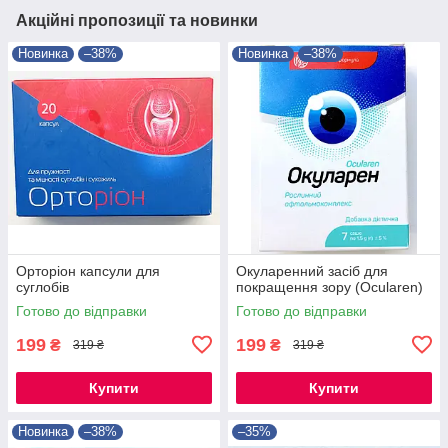
Акційні пропозиції та новинки
Новинка
–38%
Новинка
–38%
Орторіон капсули для
Окуларенний засіб для
суглобів
покращення зору (Ocularen)
Готово до відправки
Готово до відправки
199
199
₴
₴
319 ₴
319 ₴
Купити
Купити
Новинка
–38%
–35%