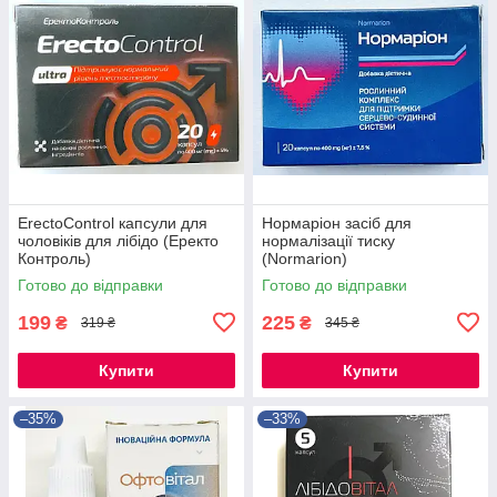
ErectoControl капсули для
Нормаріон засіб для
чоловіків для лібідо (Еректо
нормалізації тиску
Контроль)
(Normarion)
Готово до відправки
Готово до відправки
199
225
₴
₴
319 ₴
345 ₴
Купити
Купити
–35%
–33%