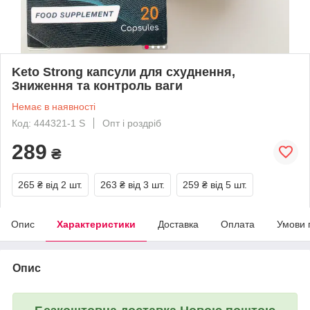
Keto Strong капсули для схуднення,
Зниження та контроль ваги
Немає в наявності
Код: 444321-1 S
Опт і роздріб
289
₴
265 ₴
від 2 шт.
263 ₴
від 3 шт.
259 ₴
від 5 шт.
Опис
Характеристики
Доставка
Оплата
Умови 
Опис