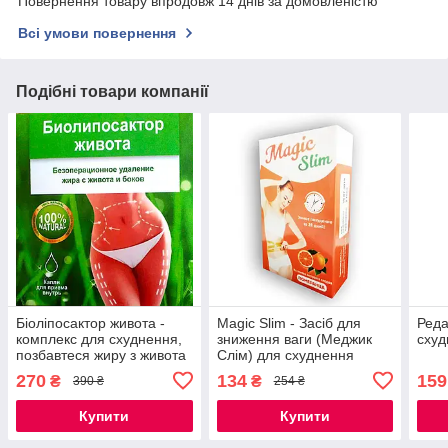
Повернення товару впродовж 14 днів за домовленістю
Всі умови повернення
Подібні товари компанії
Біоліпосактор живота -
Magic Slim - Засіб для
Реда
комплекс для схуднення,
зниження ваги (Меджик
схуд
позбавтеся жиру з живота
Слім) для схуднення
і боків
270
134
159
₴
₴
390 ₴
254 ₴
Купити
Купити