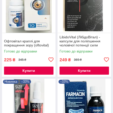
LibidoVital (ЛібідоВітал) -
Офтовітал краплі для
капсули для поліпшення
покращення зору (oftovital)
чоловічої потенції сили
Готово до відправки
Готово до відправки
225
249
₴
₴
345 ₴
369 ₴
Купити
Купити
Новинка
–33%
–33%