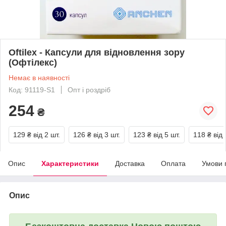
Oftilex - Капсули для відновлення зору
(Офтілекс)
Немає в наявності
Код: 91119-S1
Опт і роздріб
254
₴
129 ₴
від 2 шт.
126 ₴
від 3 шт.
123 ₴
від 5 шт.
118 ₴
від 
Опис
Характеристики
Доставка
Оплата
Умови 
Опис