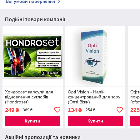
Всі умови повернення
Подібні товари компанії
Хондросет капсули для
Opti Vision - Напій
Офто
відновлення суглобів
концентрований для зору
покр
(Hondroset)
(Опті Віжн)
(ofto
249
134
225
₴
₴
369 ₴
254 ₴
Купити
Купити
Акційні пропозиції та новинки