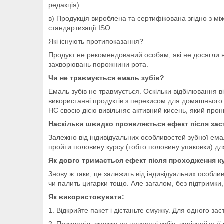
редакція)
в) Продукція вироблена та сертифікована згідно з 
стандартизації ISO
Які існують протипоказання?
Продукт не рекомендований особам, які не досягли в
захворювань порожнини рота.
Чи не травмується емаль зубів?
Емаль зубів не травмується. Оскільки відбілювання в
використанні продуктів з перекисом для домашньог
HC своєю дією вивільняє активний кисень, який прон
Наскільки швидко проявляється ефект після зас
Залежно від індивідуальних особливостей зубної емал
пройти половину курсу (тобто половину упаковки) дл
Як довго тримається ефект після проходження к
Знову ж таки, це залежить від індивідуальних особлив
чи палить цигарки тощо. Але загалом, без підтримки
Як використовувати:
1. Відкрийте пакет і дістаньте смужку. Для одного за
2. Прикладіть смужку до поверхні зубів, вирівняйте її 