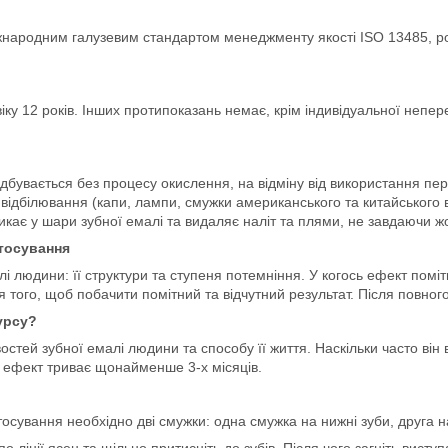
міжнародним галузевим стандартом менеджменту якості ISO 13485, р
іку 12 років. Інших протипоказань немає, крім індивідуальної непе
ідбувається без процесу окислення, на відміну від використання пер
о відбілювання (капи, лампи, смужки американського та китайсько
икає у шари зубної емалі та видаляє наліт та плями, не завдаючи ж
тосування
і людини: її структури та ступеня потемніння. У когось ефект помі
я того, щоб побачити помітний та відчутний результат. Після повно
урсу?
остей зубної емалі людини та способу її життя. Наскільки часто він 
, ефект триває щонайменше 3-х місяців.
стосування необхідно дві смужки: одна смужка на нижні зуби, друга н
по лінії ясен та щільно притисніть до зубів. Після чого загніть висту