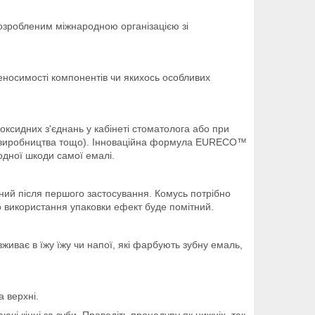
озробленим міжнародною організацією зі
реносимості компонентів чи якихось особливих
оксидних з'єднань у кабінеті стоматолога або при
го виробництва тощо). Інноваційна формула EURECO™
одної шкоди самої емалі.
тний після першого застосування. Комусь потрібно
го використання упаковки ефект буде помітний.
вживає в їжу їжу чи напої, які фарбують зубну емаль,
а верхні.
паючі кінці за зуби. Проведіть процедуру як нижніх, так