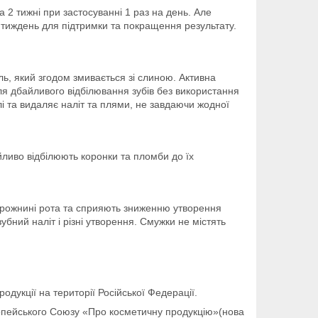
 2 тижні при застосуванні 1 раз на день. Але
а тиждень для підтримки та покращення результату.
ль, який згодом змивається зі слиною. Активна
ля дбайливого відбілювання зубів без використання
 та видаляє наліт та плями, не завдаючи жодної
йливо відбілюють коронки та пломби до їх
порожнині рота та сприяють зниженню утворення
бний наліт і різні утворення. Смужки не містять
одукції на території Російської Федерації.
ропейського Союзу «Про косметичну продукцію»(нова