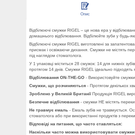
Опис
Відбілюючі смужки RIGEL – це нова ера у відбілюванн
домашнього відбілювання. Відбілюйте зуби у будь-яки
Відбілюючі смужки RIGEL виготовлені за запатенто
присмак і освіжаючи дихання. Смужки не містять пер
під наглядом стоматолога.
У 1 упаковці міститься 28 смужок: 14 для нижніх зуб
протягом 14 днів. Смужки RIGEL ідеально підходять як
Відбілювання ON-THE-GO
- Використовуйте смужки 
Смужки, що розчиняються
- Протягом декількох хв
Зроблено у Великій Британії
Продукція RIGEL вироб
Безпечне відбілювання
- смужки НЕ містять переки
Не травмує емаль
- Емаль зубів не травмується. Ос
стоматолога або при використанні продуктів з пере
Відповіді на питання, що часто ставляться:
Наскільки часто можна використовувати смужк