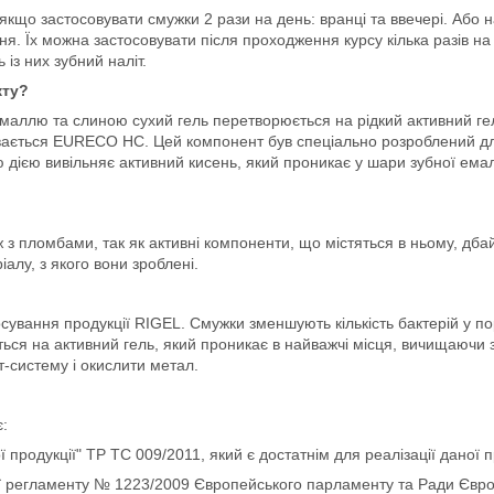
кщо застосовувати смужки 2 рази на день: вранці та ввечері. Або на
ня. Їх можна застосовувати після проходження курсу кілька разів н
із них зубний наліт.
кту?
 емаллю та слиною сухий гель перетворюється на рідкий активний ге
зивається EURECO HC. Цей компонент був спеціально розроблений д
єю вивільняє активний кисень, який проникає у шари зубної емалі
 з пломбами, так як активні компоненти, що містяться в ньому, дба
алу, з якого вони зроблені.
сування продукції RIGEL. Смужки зменшують кількість бактерій у 
ься на активний гель, який проникає в найважчі місця, вичищаючи зу
т-систему і окислити метал.
є:
родукції" ТР ТС 009/2011, який є достатнім для реалізації даної пр
кції регламенту № 1223/2009 Європейського парламенту та Ради Єв