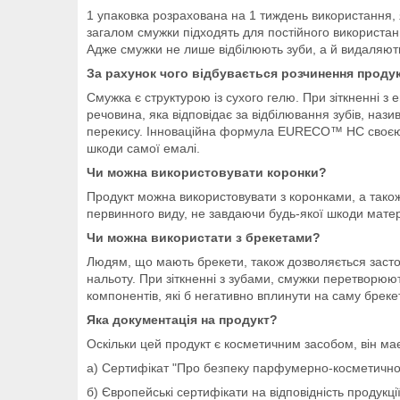
1 упаковка розрахована на 1 тиждень використання, я
загалом смужки підходять для постійного використан
Адже смужки не лише відбілюють зуби, а й видаляють 
За рахунок чого відбувається розчинення проду
Смужка є структурою із сухого гелю. При зіткненні з
речовина, яка відповідає за відбілювання зубів, на
перекису. Інноваційна формула EURECO™ HC своєю ді
шкоди самої емалі.
Чи можна використовувати коронки?
Продукт можна використовувати з коронками, а також
первинного виду, не завдаючи будь-якої шкоди матері
Чи можна використати з брекетами?
Людям, що мають брекети, також дозволяється засто
нальоту. При зіткненні з зубами, смужки перетворюют
компонентів, які б негативно вплинути на саму бреке
Яка документація на продукт?
Оскільки цей продукт є косметичним засобом, він ма
а) Сертифікат "Про безпеку парфумерно-косметичної п
б) Європейські сертифікати на відповідність проду