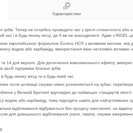
Характеристики
і зубів. Тепер не потрібно проводити час у кріслі стоматолога або
й час і в будь-якому місці, де б ви не знаходилися. Адже з RIGEL ц
ваною європейською формулою Eureco HC® з активним киснем, яка д
екису водню або карбаміду, використання яких негативно впливає на
ів та 14 для верхніх. Для досягнення максимального ефекту, викорис
 засіб підтримки білизни зубів.
в будь-якому місці та в будь-який час
илин після аплікації смужки ніжно розчиняються на зубах, перетво
лена у Великій Британії відповідно до найвищих стандартів якості
су водню або карбаміду, тому підходять навіть для найчутливіших зу
кільки відбілювання відбувається без процесу окислення, на відміну
кисом для домашнього відбілювання (капи, лампи, смужки американс
и?