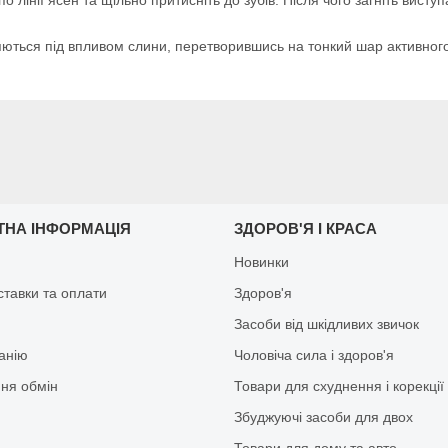
няються під впливом слини, перетворившись на тонкий шар активного 
ТНА ІНФОРМАЦІЯ
ЗДОРОВ'Я І КРАСА
Новинки
ставки та оплати
Здоров'я
Засоби від шкідливих звичок
анію
Чоловіча сила і здоров'я
ня обмін
Товари для схуднення і корекції
Збуджуючі засоби для двох
Товари для дому та авто