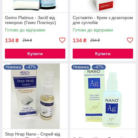
Gemo Platinus - Засіб від
Суставітін - Крем з дозатором
геморою (Гемо Платінус)
для суглобів
Готово до відправки
Готово до відправки
134
134
₴
₴
254 ₴
254 ₴
Купити
Купити
Новинка
–47%
Новинка
–47%
Stop Hrap Nano - Спрей від