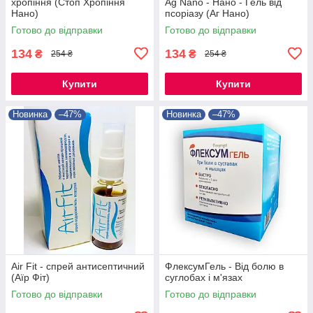
хропіння (Стоп Хропіння
Ag Nano - Нано - Гель від
Нано)
псоріазу (Аг Нано)
Готово до відправки
Готово до відправки
134
134
₴
₴
254 ₴
254 ₴
Купити
Купити
Новинка
–47%
Новинка
–47%
Air Fit - спрей антисептичний
ФлексумГель - Від болю в
(Аїр Фіт)
суглобах і м'язах
Готово до відправки
Готово до відправки