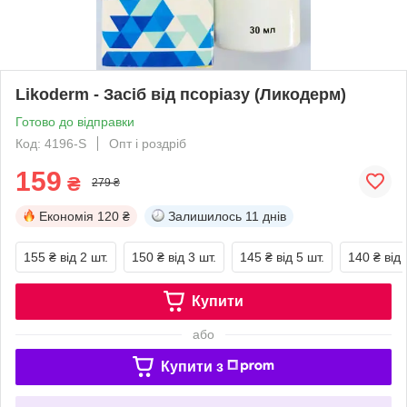
Likoderm - Засіб від псоріазу (Ликодерм)
Готово до відправки
Код: 4196-S
Опт і роздріб
159
₴
279 ₴
Економія
120 ₴
Залишилось
11 днів
155 ₴
від 2 шт.
150 ₴
від 3 шт.
145 ₴
від 5 шт.
140 ₴
від 
Купити
або
Купити з