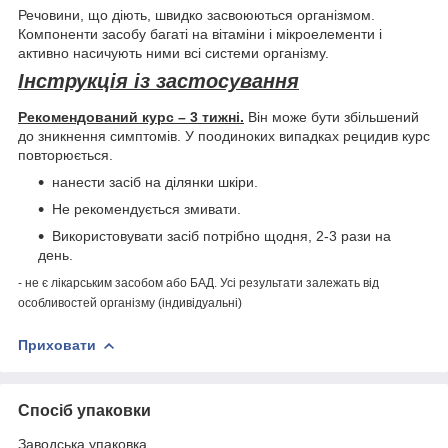
Речовини, що діють, швидко засвоюються організмом.
Компоненти засобу багаті на вітаміни і мікроелементи і
активно насичують ними всі системи організму.
Інструкція із застосування
Рекомендований курс – 3 тижні.
Він може бути збільшений
до зникнення симптомів. У поодиноких випадках рецидив курс
повторюється.
нанести засіб на ділянки шкіри.
Не рекомендується змивати.
Використовувати засіб потрібно щодня, 2-3 рази на
день.
- не є лікарським засобом або БАД. Усі результати залежать від
особливостей організму (індивідуальні)
Приховати
Спосіб упаковки
Заводська упаковка