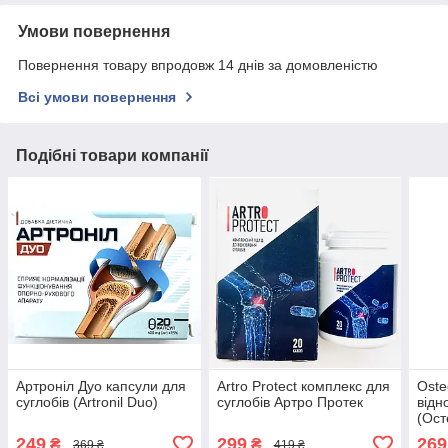
Умови повернення
Повернення товару впродовж 14 днів за домовленістю
Всі умови повернення
Подібні товари компанії
Артроніл Дуо капсули для
Artro Protect комплекс для
Oste
суглобів (Artronil Duo)
суглобів Артро Протек
відн
(Ост
249
299
269
₴
₴
369 ₴
419 ₴