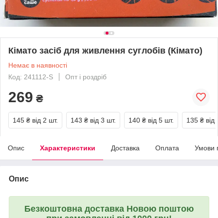
Кімато засіб для живлення суглобів (Кімато)
Немає в наявності
Код: 241112-S
Опт і роздріб
269
₴
145 ₴
від 2 шт.
143 ₴
від 3 шт.
140 ₴
від 5 шт.
135 ₴
від 
Опис
Характеристики
Доставка
Оплата
Умови 
Опис
Безкоштовна доставка Новою поштою