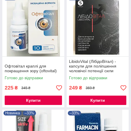
LibidoVital (ЛібідоВітал) -
Офтовітал краплі для
капсули для поліпшення
покращення зору (oftovital)
чоловічої потенції сили
Готово до відправки
Готово до відправки
225
249
₴
₴
345 ₴
369 ₴
Купити
Купити
Новинка
–33%
–33%