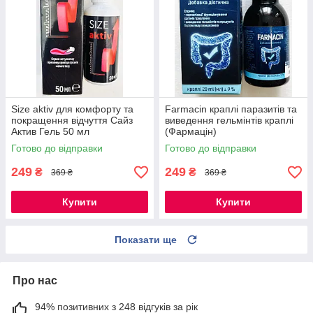
Size aktiv для комфорту та
Farmacin краплі паразитів та
покращення відчуття Сайз
виведення гельмінтів краплі
Актив Гель 50 мл
(Фармацін)
Готово до відправки
Готово до відправки
249
249
₴
₴
369 ₴
369 ₴
Купити
Купити
Показати ще
Про нас
94% позитивних з 248 відгуків за рік