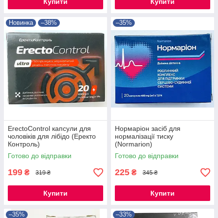
Купити
Купити
Новинка
–38%
–35%
ErectoControl капсули для
Нормаріон засіб для
чоловіків для лібідо (Еректо
нормалізації тиску
Контроль)
(Normarion)
Готово до відправки
Готово до відправки
199
225
₴
₴
319 ₴
345 ₴
Купити
Купити
–35%
–33%