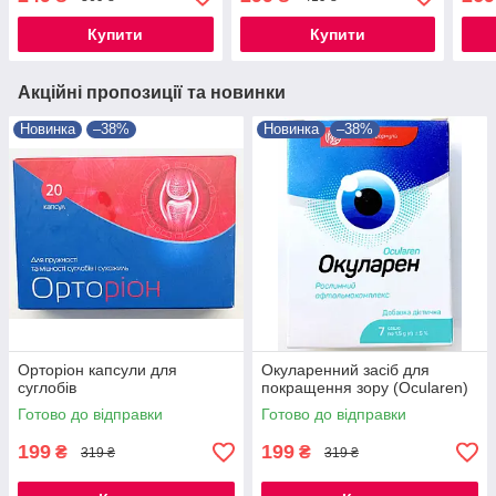
Купити
Купити
Акційні пропозиції та новинки
Новинка
–38%
Новинка
–38%
Орторіон капсули для
Окуларенний засіб для
суглобів
покращення зору (Ocularen)
Готово до відправки
Готово до відправки
199
199
₴
₴
319 ₴
319 ₴