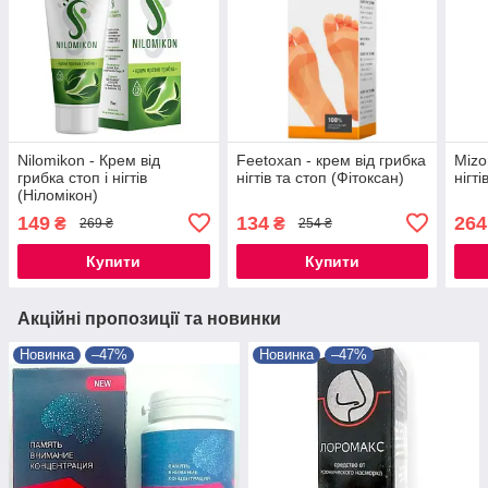
Nilomikon - Крем від
Feetoxan - крем від грибка
Mizo
грибка стоп і нігтів
нігтів та стоп (Фітоксан)
нігті
(Ніломікон)
149
134
264
₴
₴
269 ₴
254 ₴
Купити
Купити
Акційні пропозиції та новинки
Новинка
–47%
Новинка
–47%