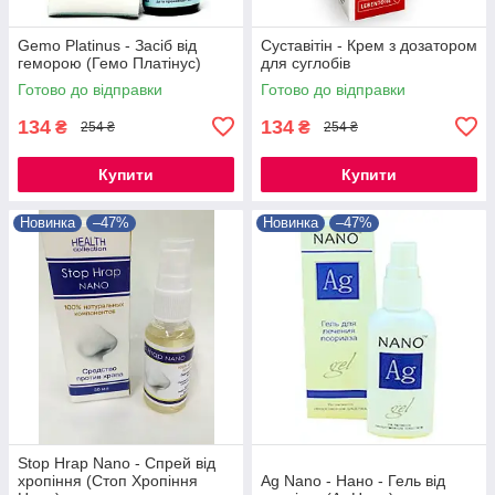
Gemo Platinus - Засіб від
Суставітін - Крем з дозатором
геморою (Гемо Платінус)
для суглобів
Готово до відправки
Готово до відправки
134
134
₴
₴
254 ₴
254 ₴
Купити
Купити
Новинка
–47%
Новинка
–47%
Stop Hrap Nano - Спрей від
хропіння (Стоп Хропіння
Ag Nano - Нано - Гель від