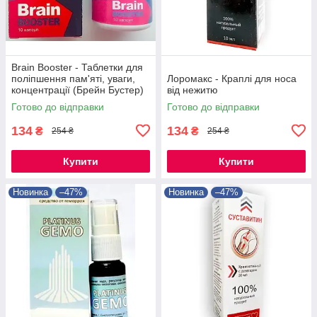
Brain Booster - Таблетки для
поліпшення пам'яті, уваги,
Лоромакс - Краплі для носа
концентрації (Брейн Бустер)
від нежитю
Готово до відправки
Готово до відправки
134
134
₴
₴
254 ₴
254 ₴
Купити
Купити
Новинка
–47%
Новинка
–47%