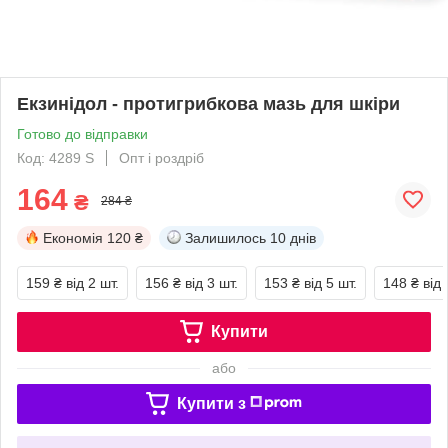
Екзинідол - протигрибкова мазь для шкіри
Готово до відправки
Код: 4289 S
Опт і роздріб
164
₴
284 ₴
Економія
120 ₴
Залишилось
10 днів
159 ₴
від 2 шт.
156 ₴
від 3 шт.
153 ₴
від 5 шт.
148 ₴
від 
Купити
або
Купити з