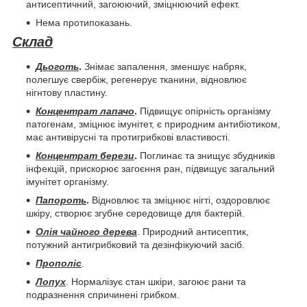
антисептичний, загоюючий, зміцнюючий ефект.
Нема протипоказань.
Склад
Дьоготь
.
Знімає запалення, зменшує набряк,
полегшує свербіж, регенерує тканини, відновлює
нігнтову пластину.
Концентрат лапачо
.
Підвищує опірність організму
патогенам, зміцнює імунітет, є природним антибіотиком,
має антивірусні та протигрибкові властивості.
Концентрат берези
.
Поглинає та знищує збудників
інфекцій, прискорює загоєння ран, підвищує загальний
імунітет організму.
Папороть
.
Відновлює та зміцнює нігті, оздоровлює
шкіру, створює згубне середовище для бактерій.
Олія чайного дерева
. Природний антисептик,
потужний антигрибковий та дезінфікуючий засіб.
Прополіс
.
Лопух
. Нормалізує стан шкіри, загоює рани та
подразнення спричинені грибком.