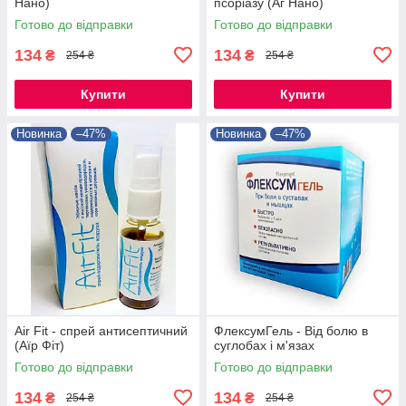
Нано)
псоріазу (Аг Нано)
Готово до відправки
Готово до відправки
134
134
₴
₴
254 ₴
254 ₴
Купити
Купити
Новинка
–47%
Новинка
–47%
Air Fit - спрей антисептичний
ФлексумГель - Від болю в
(Аїр Фіт)
суглобах і м'язах
Готово до відправки
Готово до відправки
134
134
₴
₴
254 ₴
254 ₴