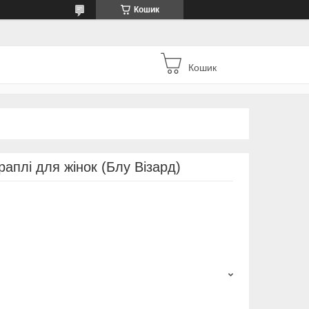
Кошик
Кошик
раплі для жінок (Блу Візард)