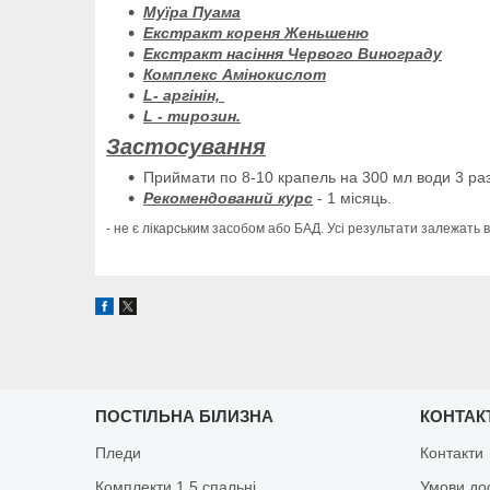
Муїра Пуама
Екстракт кореня Женьшеню
Екстракт насіння Червого Винограду
Комплекс Амінокислот
L- аргінін,
L - тирозин.
Застосування
Приймати по 8-10 крапель на 300 мл води 3 раз
Рекомендований курс
- 1 місяць.
- не є лікарським засобом або БАД. Усі результати залежать в
ПОСТІЛЬНА БІЛИЗНА
КОНТАК
Пледи
Контакти
Комплекти 1,5 спальні
Умови до