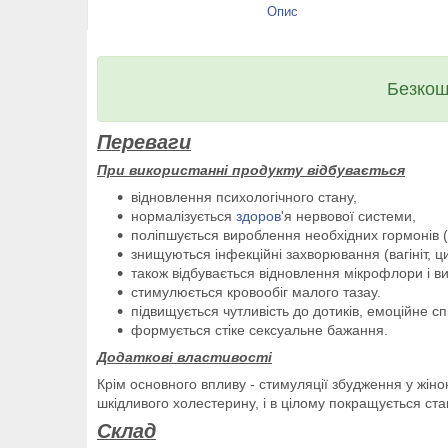
Опис
Безкош
Переваги
При використанні продукту відбувається
відновлення психологічного стану,
нормалізується
здоров
'я нервової системи,
поліпшується вироблення необхідних гормонів (на
знищуються інфекційні захворювання (вагініт, цис
також відбувається відновлення мікрофлори і в
стимулюється кровообіг малого тазау.
підвищується чутливість до дотиків, емоційне с
формується стіке сексуальне бажання.
Додаткові властивості
Крім основного впливу - стимуляції збудження у жіно
шкідливого холестерину, і в цілому покращується ста
Склад