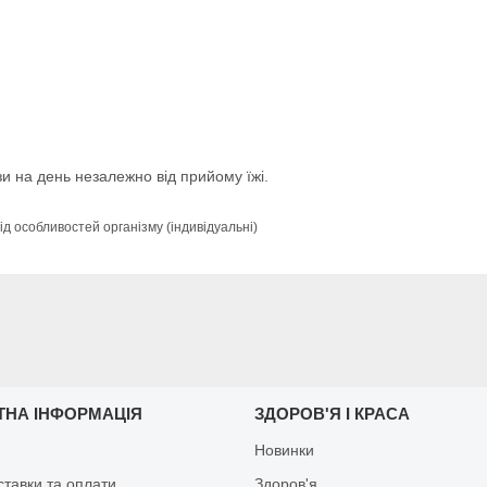
и на день незалежно від прийому їжі.
ід особливостей організму (індивідуальні)
ТНА ІНФОРМАЦІЯ
ЗДОРОВ'Я І КРАСА
Новинки
ставки та оплати
Здоров'я