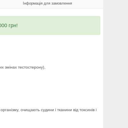
Інформація для замовлення
00 грн!
их змінах тестостерону),
рганізму, очищають судини і тканини від токсинів і