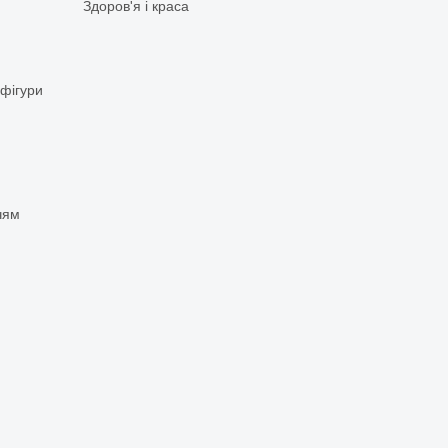
Здоров'я і краса
 фігури
чям