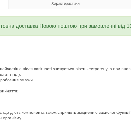
Характеристики
товна доставка Новою поштою при замовленні від 10
йчастіше після вагітності знижується рівень естрогену, а при віков
тит і тд. ).
ироблення змазки.
прийняття;
к, що діють компонента також сприяють зміцненню захисної функції о
н організму.