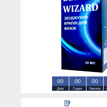
0
0
0
0
0
0
Днів
Годин
Хвилин