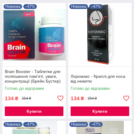
Новинка
–47%
Новинка
–47%
Brain Booster - Таблетки для
поліпшення пам'яті, уваги,
Лоромакс - Краплі для носа
концентрації (Брейн Бустер)
від нежитю
Готово до відправки
Готово до відправки
134
134
₴
₴
254 ₴
254 ₴
Купити
Купити
Новинка
–47%
Новинка
–47%