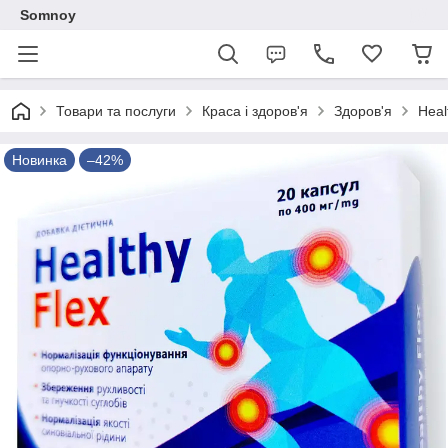
Somnoy
Товари та послуги
Краса і здоров'я
Здоров'я
Heal
Новинка
–42%