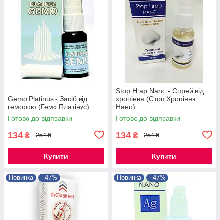
Stop Hrap Nano - Спрей від
Gemo Platinus - Засіб від
хропіння (Стоп Хропіння
геморою (Гемо Платінус)
Нано)
Готово до відправки
Готово до відправки
134
134
₴
₴
254 ₴
254 ₴
Купити
Купити
Новинка
–47%
Новинка
–47%