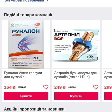
Всі умови повернення
Подібні товари компанії
Руналон Актив капсули
Артроніл Дуо капсули для
Artr
для суглобів
суглобів (Artronil Duo)
сугл
164
249
299
₴
₴
284 ₴
369 ₴
Купити
Купити
Акційні пропозиції та новинки