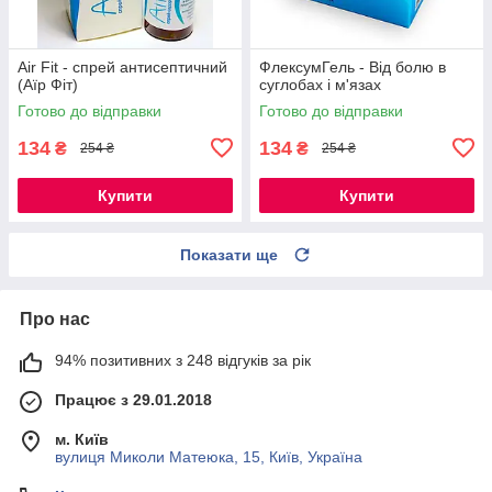
Air Fit - спрей антисептичний
ФлексумГель - Від болю в
(Аїр Фіт)
суглобах і м'язах
Готово до відправки
Готово до відправки
134
134
₴
₴
254 ₴
254 ₴
Купити
Купити
Показати ще
Про нас
94% позитивних з 248 відгуків за рік
Працює з 29.01.2018
м. Київ
вулиця Миколи Матеюка, 15, Київ, Україна