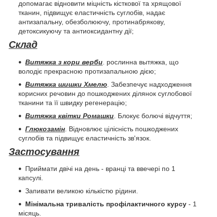
допомагає відновити міцність кісткової та хрящової
тканин, підвищує еластичність суглобів, надає
антизапальну, обезболюючу, протинабрякову,
детоксикуючу та антиоксидантну дії;
Склад
Витяжка з кори верби
. рослинна вытяжка, що
володіє прекрасною протизапальною дією;
Витяжка шишки Хмелю
. Забезпечує надходження
корисних речовин до пошкоджених ділянок суглобової
тканини та її швидку регенерацію;
Витяжка квітки Ромашки
. Блокує болючі відчуття;
Глюкозамін
. Відновлює цілісність пошкоджених
суглобів та підвищує еластичність зв'язок.
Застосування
Приймати двічі на день - вранці та ввечері по 1
капсулі.
Запивати великою кількістю рідини.
Мінімальна тривалість профілактичного курсу
- 1
місяць.