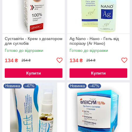
Суставітін - Крем з дозатором
Ag Nano - Нано - Гель від
для суглобів
псоріазу (Аг Нано)
Готово до відправки
Готово до відправки
134
134
₴
₴
254 ₴
254 ₴
Купити
Купити
Новинка
–47%
Новинка
–47%