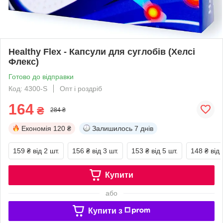
Healthy Flex - Капсули для суглобів (Хелсі
Флекс)
Готово до відправки
Код: 4300-S
Опт і роздріб
164
₴
284 ₴
Економія
120 ₴
Залишилось
7 днів
159 ₴
від 2 шт.
156 ₴
від 3 шт.
153 ₴
від 5 шт.
148 ₴
від 
Купити
або
Купити з