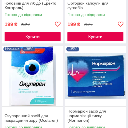
чоловіків для лібідо (Еректо
Орторіон капсули для
Контроль)
суглобів
Готово до відправки
Готово до відправки
199
199
₴
₴
319 ₴
319 ₴
Купити
Купити
Новинка
–38%
–35%
Нормаріон засіб для
Окуларенний засіб для
нормалізації тиску
покращення зору (Ocularen)
(Normarion)
Готово до відправки
Готово до відправки