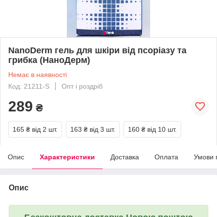
NanoDerm гель для шкіри від псоріазу та
грибка (НаноДерм)
Немає в наявності
Код: 21211-S
Опт і роздріб
289
₴
165 ₴
від 2 шт.
163 ₴
від 3 шт.
160 ₴
від 10 шт.
Опис
Характеристики
Доставка
Оплата
Умови 
Опис