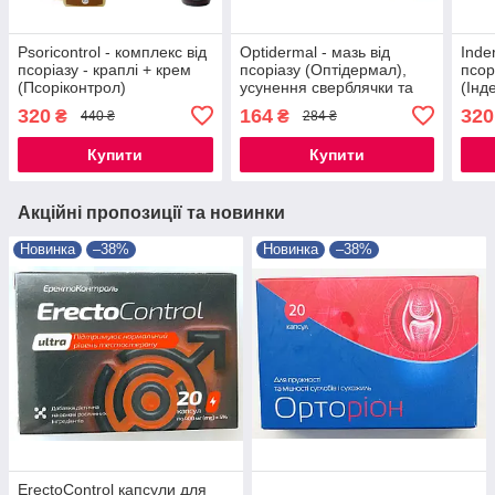
Psoricontrol - комплекс від
Optidermal - мазь від
Inde
псоріазу - краплі + крем
псоріазу (Оптідермал),
псор
(Псоріконтрол)
усунення сверблячки та
(Інд
запалення
320
164
320
₴
₴
440 ₴
284 ₴
Купити
Купити
Акційні пропозиції та новинки
Новинка
–38%
Новинка
–38%
ErectoControl капсули для