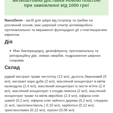
Безкоштовна доставка Новою поштою
при замовленні від 1000 грн!
NanoDerm
- засіб для шкіри від псоріазу та грибка на
рослинній основі, має широкий спектр антимікробної
протизапальної та вираженої фунгіцидної дії з пом'якшуючим
ефектом.
Дія
Має бактерицидну, дезінфікуючу, протизапальну та
репараційну дію, знімає свербіж, подразнення шкірних
покривів.
Склад
рідкий екстракт трави чистотілу (12 мл), дьоготь березовий (5
мл), екстракт кори дуба (2 мл), масляний концентрат із квітів
календули (2,4 мл), масляний концентрат із листя м'яти (2,4
мл), масляний концентрат з плодів лимона (2 мл), масляний
концентрат трави та квітів звіробою (2,4 мл), ефірна олія
шавлії (0,2 мл), ефірна олія чайного дерева (0,2 мл), гліцерин
(1 мл), пропіленгліколь ( 0,10 мл), карбопол (0,12 мл),
триетаноламін (0,12 мл), еуксил (0,06 мл)