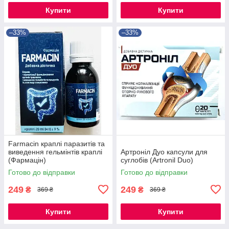
Купити
Купити
–33%
–33%
Farmacin краплі паразитів та
виведення гельмінтів краплі
Артроніл Дуо капсули для
(Фармацін)
суглобів (Artronil Duo)
Готово до відправки
Готово до відправки
249
249
₴
₴
369 ₴
369 ₴
Купити
Купити