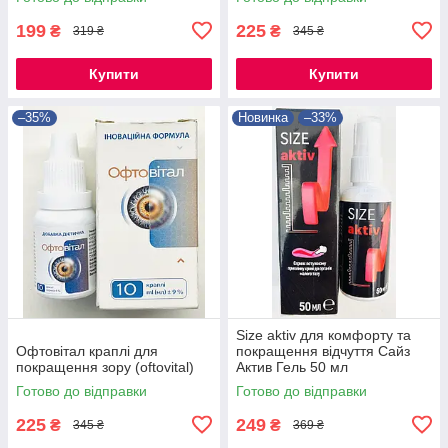
199
225
₴
₴
319 ₴
345 ₴
Купити
Купити
–35%
Новинка
–33%
Size aktiv для комфорту та
Офтовітал краплі для
покращення відчуття Сайз
покращення зору (oftovital)
Актив Гель 50 мл
Готово до відправки
Готово до відправки
225
249
₴
₴
345 ₴
369 ₴