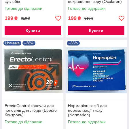
суглобів
покращення зору (Ocularen)
Готово до відправки
Готово до відправки
199
199
₴
₴
319 ₴
319 ₴
Купити
Купити
Новинка
–38%
–35%
ErectoControl капсули для
Нормаріон засіб для
чоловіків для лібідо (Еректо
нормалізації тиску
Контроль)
(Normarion)
Готово до відправки
Готово до відправки