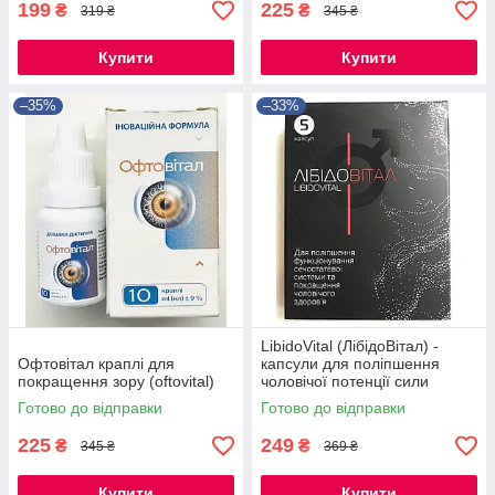
199
225
₴
₴
319 ₴
345 ₴
Купити
Купити
–35%
–33%
LibidoVital (ЛібідоВітал) -
Офтовітал краплі для
капсули для поліпшення
покращення зору (oftovital)
чоловічої потенції сили
Готово до відправки
Готово до відправки
225
249
₴
₴
345 ₴
369 ₴
Купити
Купити