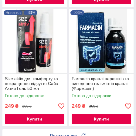
Новинка
–33%
–33%
Size aktiv для комфорту та
Farmacin краплі паразитів та
покращення відчуття Сайз
виведення гельмінтів краплі
Актив Гель 50 мл
(Фармацін)
Готово до відправки
Готово до відправки
249
249
₴
₴
369 ₴
369 ₴
Купити
Купити
Показати ще