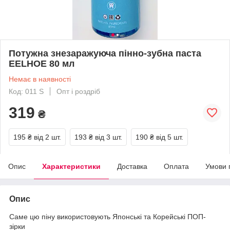
Потужна знезаражуюча пінно-зубна паста
EELHOЕ 80 мл
Немає в наявності
Код: 011 S
Опт і роздріб
319
₴
195 ₴
від 2 шт.
193 ₴
від 3 шт.
190 ₴
від 5 шт.
Опис
Характеристики
Доставка
Оплата
Умови 
Опис
Саме цю піну використовують Японські та Корейські ПОП-
зірки