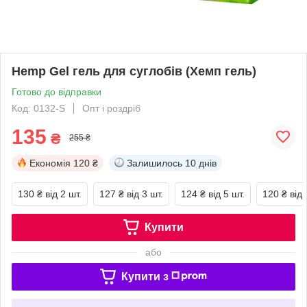
Hemp Gel гель для суглобів (Хемп гель)
Готово до відправки
Код: 0132-S
Опт і роздріб
135
₴
255 ₴
Економія
120 ₴
Залишилось
10 днів
130 ₴
від 2 шт.
127 ₴
від 3 шт.
124 ₴
від 5 шт.
120 ₴
від 
Купити
або
Купити з