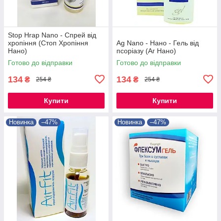
Stop Hrap Nano - Спрей від
хропіння (Стоп Хропіння
Ag Nano - Нано - Гель від
Нано)
псоріазу (Аг Нано)
Готово до відправки
Готово до відправки
134
134
₴
₴
254 ₴
254 ₴
Купити
Купити
Новинка
–47%
Новинка
–47%