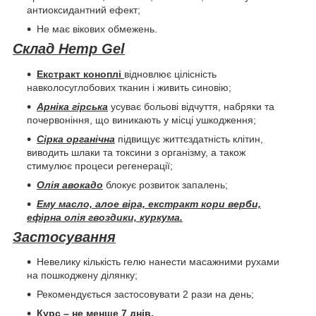
антиоксидантний ефект;
Не має вікових обмежень.
Склад Hemp Gel
Екстракт коноплі
відновлює цілісність
навколосуглобових тканин і живить синовію;
Арніка гірська
усуває больові відчуття, набряки та
почервоніння, що виникають у місці ушкодження;
Сірка органічна
підвищує життєздатність клітин,
виводить шлаки та токсини з організму, а також
стимулює процеси регенерації;
Олія авокадо
блокує розвиток запалень;
Ему масло, алое віра, екстракт кори верби,
ефірна олія гвоздики, куркума.
Застосування
Невелику кількість гелю нанести масажними рухами
на пошкоджену ділянку;
Рекомендується застосовувати 2 рази на день;
Курс – не менше 7 днів.