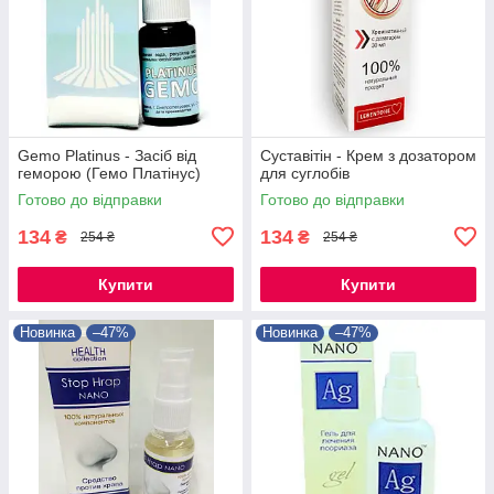
Gemo Platinus - Засіб від
Суставітін - Крем з дозатором
геморою (Гемо Платінус)
для суглобів
Готово до відправки
Готово до відправки
134
134
₴
₴
254 ₴
254 ₴
Купити
Купити
Новинка
–47%
Новинка
–47%