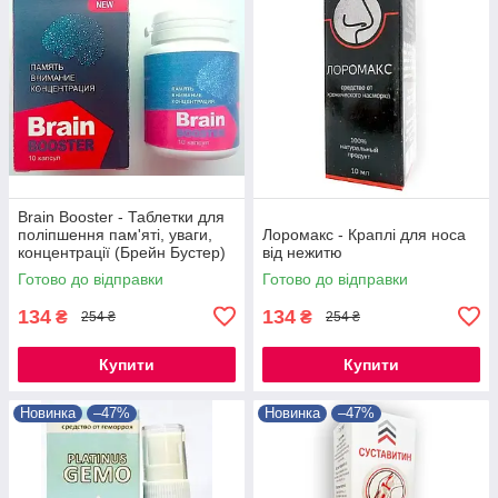
Brain Booster - Таблетки для
поліпшення пам'яті, уваги,
Лоромакс - Краплі для носа
концентрації (Брейн Бустер)
від нежитю
Готово до відправки
Готово до відправки
134
134
₴
₴
254 ₴
254 ₴
Купити
Купити
Новинка
–47%
Новинка
–47%