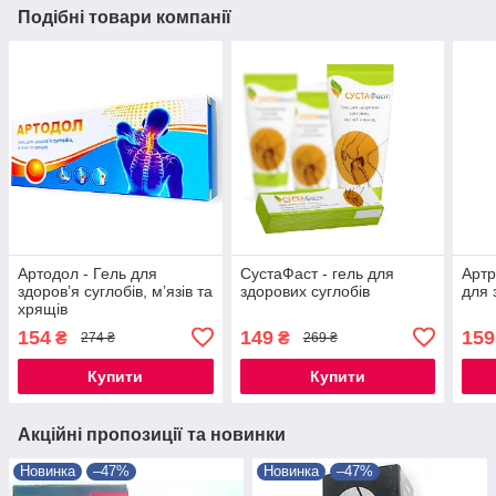
Подібні товари компанії
Артодол - Гель для
СустаФаст - гель для
Артр
здоров’я суглобів, м’язів та
здорових суглобів
для 
хрящів
154
149
159
₴
₴
274 ₴
269 ₴
Купити
Купити
Акційні пропозиції та новинки
Новинка
–47%
Новинка
–47%