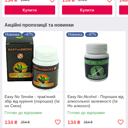
₴
₴
254 ₴
279 ₴
Купити
Купити
Акційні пропозиції та новинки
Новинка
–47%
Новинка
–47%
Easy No Smoke - трав'яний
Easy No Alcohol - Порошок від
збір від куріння (порошок) (Ізі
алкогольної залежності (Ізі
но Смок)
Но алкохол)
Готово до відправки
Готово до відправки
134
134
₴
₴
254 ₴
254 ₴