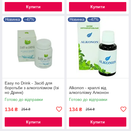
Купити
Купити
Новинка
–47%
Новинка
–47%
Easy no Drink - Засіб для
боротьби з алкоголізмом (Ізі
Alkonon - краплі від
но Дринк)
алкоголізму Алконон
Готово до відправки
Готово до відправки
134
134
₴
₴
254 ₴
254 ₴
Купити
Купити