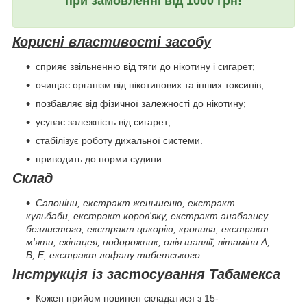
при замовленні від 1000 грн!
Корисні властивості засобу
сприяє звільненню від тяги до нікотину і сигарет;
очищає організм від нікотинових та інших токсинів;
позбавляє від фізичної залежності до нікотину;
усуває залежність від сигарет;
стабілізує роботу дихальної системи.
приводить до норми судини.
Склад
Сапоніни, екстракт женьшеню, екстракт
кульбаби, екстракт коров'яку, екстракт анабазису
безлистого, екстракт цикорію, кропива, екстракт
м'яти, ехінацея, подорожник, олія шавлії, вітаміни А,
В, Е, екстракт лофану тибетського.
Інструкція із застосування Табамекса
Кожен прийом повинен складатися з 15-