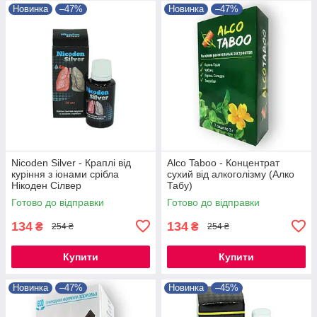
Новинка
–47%
Новинка
–47%
Nicoden Silver - Краплі від
Alco Taboo - Концентрат
куріння з іонами срібла
сухий від алкоголізму (Алко
Нікоден Сілвер
Табу)
Готово до відправки
Готово до відправки
134
134
₴
₴
254 ₴
254 ₴
Купити
Купити
Новинка
–47%
Новинка
–45%