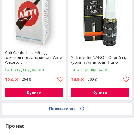
Anti Alcohol - засіб від
алкогольної залежності, Анти
Anti nikotin NANO - Спрей від
Алкоголь
куріння Антінікотін Нано
Готово до відправки
Готово до відправки
134
149
₴
₴
254 ₴
269 ₴
Купити
Купити
Показати ще
Про нас