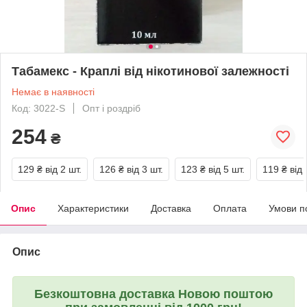
Табамекс - Краплі від нікотинової залежності
Немає в наявності
Код: 3022-S
Опт і роздріб
254
₴
129 ₴
від 2 шт.
126 ₴
від 3 шт.
123 ₴
від 5 шт.
119 ₴
від 
Опис
Характеристики
Доставка
Оплата
Умови п
Опис
Безкоштовна доставка Новою поштою