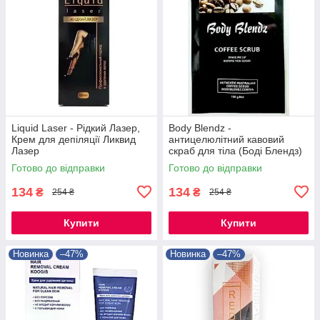
Liquid Laser - Рідкий Лазер,
Body Blendz -
Крем для депіляції Ликвид
антицелюлітний кавовий
Лазер
скраб для тіла (Боді Блендз)
Готово до відправки
Готово до відправки
134
134
₴
₴
254 ₴
254 ₴
Купити
Купити
Новинка
–47%
Новинка
–47%