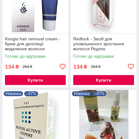
Koogis hair removal cream -
Redlock - Засіб для
Крем для депіляції
уповільненого зростання
видалення волосся
волосся Редлок
Готово до відправки
Готово до відправки
134
134
₴
₴
254 ₴
254 ₴
Купити
Купити
Новинка
–47%
Новинка
–47%