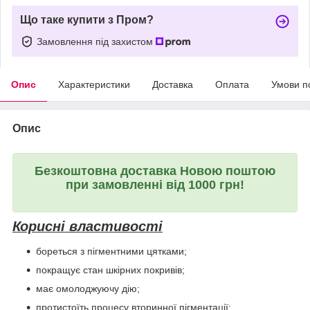
Що таке купити з Пром?
Замовлення під захистом
Опис
Характеристики
Доставка
Оплата
Умови п
Опис
Безкоштовна доставка Новою поштою
при замовленні від 1000 грн!
Корисні властивості
бореться з пігментними цятками;
покращує стан шкірних покривів;
має омолоджуючу дію;
протистоїть процесу вторинної пігментації;