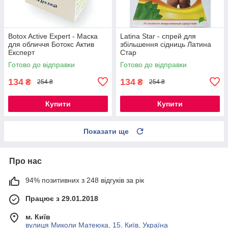
Botox Active Expert - Маска
Latina Star - спрей для
для обличчя Ботокс Актив
збільшення сідниць Латина
Експерт
Стар
Готово до відправки
Готово до відправки
134
134
₴
₴
254 ₴
254 ₴
Купити
Купити
Показати ще
Про нас
94% позитивних з 248 відгуків за рік
Працює з 29.01.2018
м. Київ
вулиця Миколи Матеюка, 15, Київ, Україна