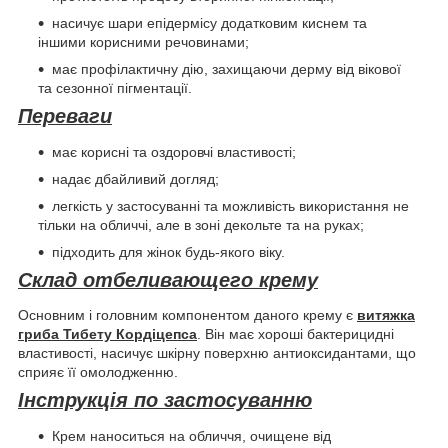
насичує шари епідермісу додатковим киснем та
іншими корисними речовинами;
має профілактичну дію, захищаючи дерму від вікової
та сезонної пігментації.
Переваги
має корисні та оздоровчі властивості;
надає дбайливий догляд;
легкість у застосуванні та можливість використання не
тільки на обличчі, але в зоні декольте та на руках;
підходить для жінок будь-якого віку.
Склад отбеливающего крему
Основним і головним компонентом даного крему є
витяжка
гриба Тибету Кордіцепса
. Він має хороші бактерицидні
властивості, насичує шкірну поверхню антиоксидантами, що
сприяє її омолодженню.
Інструкція по застосуванню
Крем наноситься на обличчя, очищене від