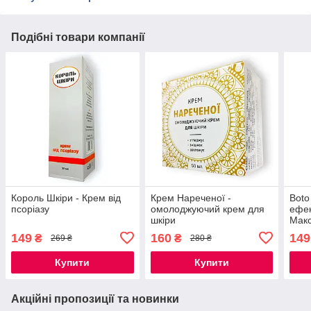
Подібні товари компанії
Король Шкіри - Крем від
Крем Нареченої -
Boto
псоріазу
омолоджуючий крем для
ефек
шкіри
Макс
149
160
149
₴
₴
269 ₴
280 ₴
Купити
Купити
Акційні пропозиції та новинки