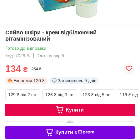
Сяйво шкіри - крем відбілюючий
вітамінізований
Готово до відправки
Код: 7029-S
Опт і роздріб
134
₴
254 ₴
Економія
120 ₴
Залишилось
9 днів
129 ₴
від 2 шт.
126 ₴
від 3 шт.
123 ₴
від 5 шт.
119 ₴
від 
Купити
або
Купити з