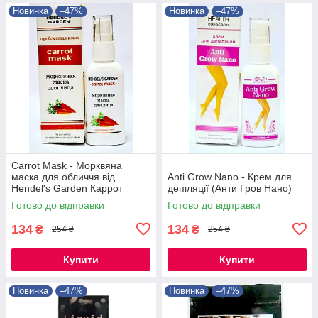
Новинка
–47%
Новинка
–47%
Carrot Mask - Морквяна
маска для обличчя від
Anti Grow Nano - Крем для
Hendel's Garden Каррот
депіляції (Анти Гров Нано)
Маск, Очищаюча
Готово до відправки
Готово до відправки
134
134
₴
₴
254 ₴
254 ₴
Купити
Купити
Новинка
–47%
Новинка
–47%