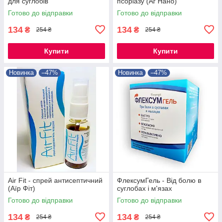
для суглобів
псоріазу (Аг Нано)
Готово до відправки
Готово до відправки
134
134
₴
₴
254 ₴
254 ₴
Купити
Купити
Новинка
–47%
Новинка
–47%
Air Fit - спрей антисептичний
ФлексумГель - Від болю в
(Аїр Фіт)
суглобах і м'язах
Готово до відправки
Готово до відправки
134
134
₴
₴
254 ₴
254 ₴