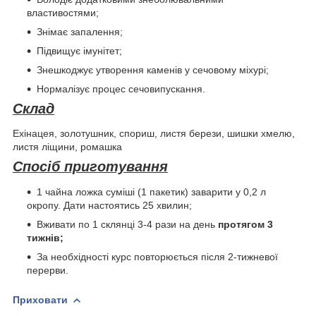
властивостями;
Знімає запалення;
Підвищує імунітет;
Знешкоджує утворення каменів у сечовому міхурі;
Нормалізує процес сечовипускання.
Склад
Ехінацея, золотушник, спориш, листя берези, шишки хмелю,
листя ліщини, ромашка
Спосіб приготування
1 чайна ложка суміші (1 пакетик) заварити у 0,2 л
окропу. Дати настоятись 25 хвилин;
Вживати по 1 склянці 3-4 рази на день
протягом 3
тижнів;
За необхідності курс повторюється після 2-тижневої
перерви.
Приховати