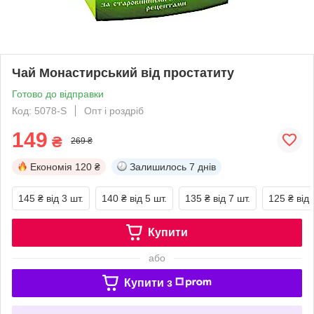
Чай Монастирський від простатиту
Готово до відправки
Код: 5078-S
Опт і роздріб
149
₴
269 ₴
Економія
120 ₴
Залишилось
7 днів
145 ₴
від 3 шт.
140 ₴
від 5 шт.
135 ₴
від 7 шт.
125 ₴
від 
Купити
або
Купити з