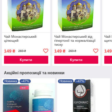
Чай Монастирський
Чай Монастирський від
Чай 
цілющий
гіпертонії та нормалізації
щито
тиску
149
149
149
₴
₴
269 ₴
269 ₴
Купити
Купити
Акційні пропозиції та новинки
Новинка
–47%
Новинка
–47%