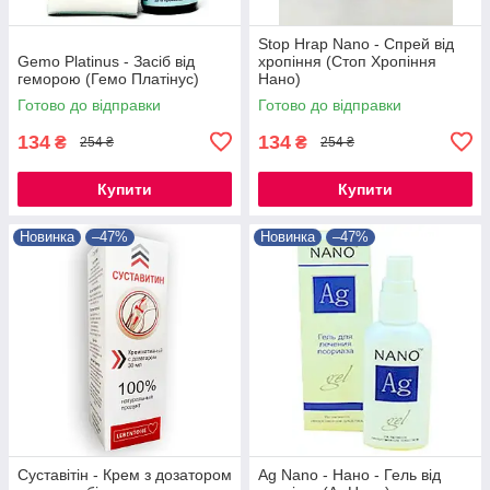
Stop Hrap Nano - Спрей від
Gemo Platinus - Засіб від
хропіння (Стоп Хропіння
геморою (Гемо Платінус)
Нано)
Готово до відправки
Готово до відправки
134
134
₴
₴
254 ₴
254 ₴
Купити
Купити
Новинка
–47%
Новинка
–47%
Суставітін - Крем з дозатором
Ag Nano - Нано - Гель від