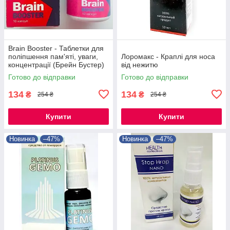
Brain Booster - Таблетки для
поліпшення пам'яті, уваги,
Лоромакс - Краплі для носа
концентрації (Брейн Бустер)
від нежитю
Готово до відправки
Готово до відправки
134
134
₴
₴
254 ₴
254 ₴
Купити
Купити
Новинка
–47%
Новинка
–47%