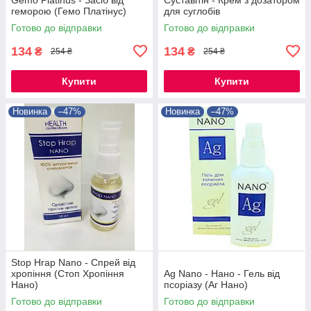
геморою (Гемо Платінус)
для суглобів
Готово до відправки
Готово до відправки
134
134
₴
₴
254 ₴
254 ₴
Купити
Купити
Новинка
–47%
Новинка
–47%
Stop Hrap Nano - Спрей від
хропіння (Стоп Хропіння
Ag Nano - Нано - Гель від
Нано)
псоріазу (Аг Нано)
Готово до відправки
Готово до відправки