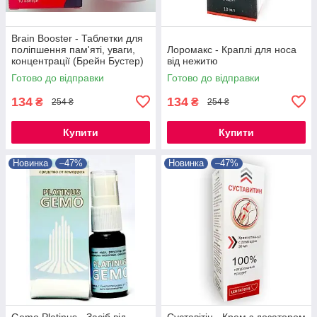
Brain Booster - Таблетки для
поліпшення пам'яті, уваги,
Лоромакс - Краплі для носа
концентрації (Брейн Бустер)
від нежитю
Готово до відправки
Готово до відправки
134
134
₴
₴
254 ₴
254 ₴
Купити
Купити
Новинка
–47%
Новинка
–47%
Gemo Platinus - Засіб від
Суставітін - Крем з дозатором