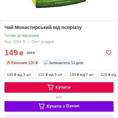
Чай Монастирський від псоріазу
Готово до відправки
Код: 4264-S
Опт і роздріб
149
₴
269 ₴
Економія
120 ₴
Залишилось
11 днів
145 ₴
від 3 шт.
133 ₴
від 5 шт.
130 ₴
від 7 шт.
125 ₴
від 
Купити
або
Купити з