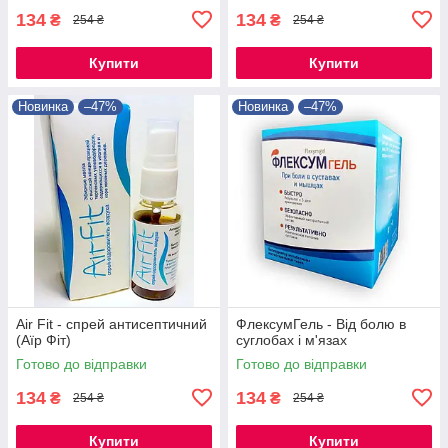
134
134
₴
₴
254 ₴
254 ₴
Купити
Купити
Новинка
–47%
Новинка
–47%
Air Fit - спрей антисептичний
ФлексумГель - Від болю в
(Аїр Фіт)
суглобах і м'язах
Готово до відправки
Готово до відправки
134
134
₴
₴
254 ₴
254 ₴
Купити
Купити