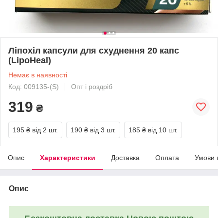
Ліпохіл капсули для схуднення 20 капс
(LipoHeal)
Немає в наявності
Код: 009135-(S)
Опт і роздріб
319
₴
195 ₴
від 2 шт.
190 ₴
від 3 шт.
185 ₴
від 10 шт.
Опис
Характеристики
Доставка
Оплата
Умови 
Опис