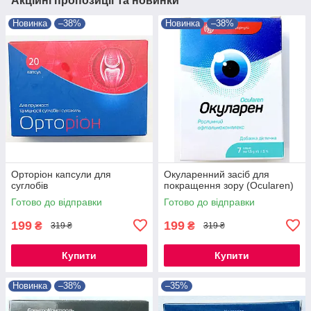
Акційні пропозиції та новинки
Новинка
–38%
Новинка
–38%
Орторіон капсули для
Окуларенний засіб для
суглобів
покращення зору (Ocularen)
Готово до відправки
Готово до відправки
199
199
₴
₴
319 ₴
319 ₴
Купити
Купити
Новинка
–38%
–35%