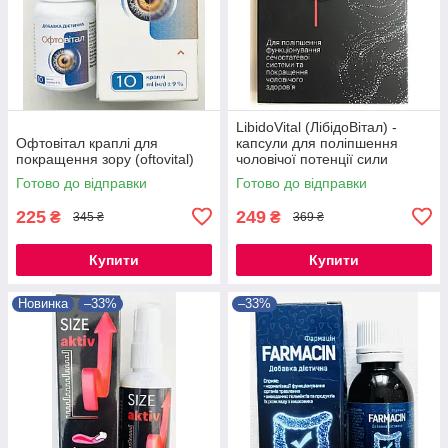
LibidoVital (ЛібідоВітал) -
Офтовітал краплі для
капсули для поліпшення
покращення зору (oftovital)
чоловічої потенції сили
Готово до відправки
Готово до відправки
225
249
₴
₴
345 ₴
369 ₴
Купити
Купити
Новинка
–33%
–33%