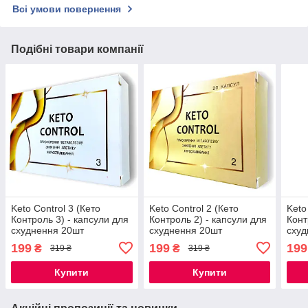
Всі умови повернення
Подібні товари компанії
Keto Control 3 (Кето
Keto Control 2 (Кето
Keto
Контроль 3) - капсули для
Контроль 2) - капсули для
Конт
схуднення 20шт
схуднення 20шт
схуд
199
199
199
₴
₴
319 ₴
319 ₴
Купити
Купити