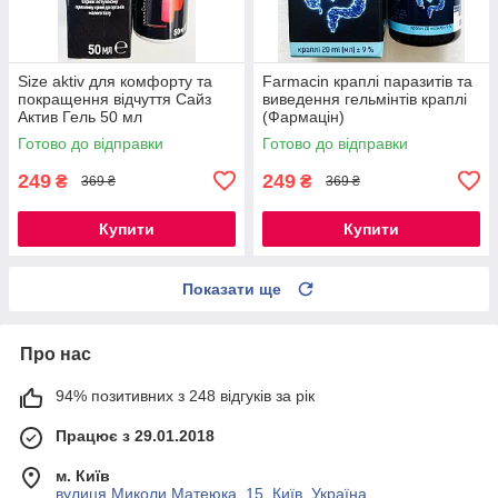
Size aktiv для комфорту та
Farmacin краплі паразитів та
покращення відчуття Сайз
виведення гельмінтів краплі
Актив Гель 50 мл
(Фармацін)
Готово до відправки
Готово до відправки
249
249
₴
₴
369 ₴
369 ₴
Купити
Купити
Показати ще
Про нас
94% позитивних з 248 відгуків за рік
Працює з 29.01.2018
м. Київ
вулиця Миколи Матеюка, 15, Київ, Україна