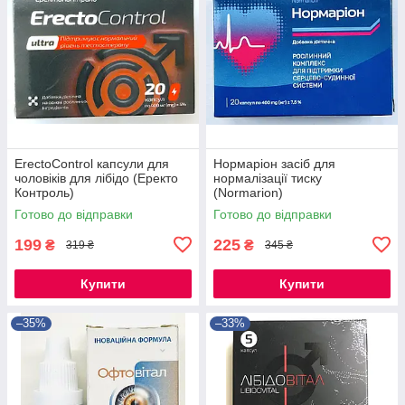
ErectoControl капсули для
Нормаріон засіб для
чоловіків для лібідо (Еректо
нормалізації тиску
Контроль)
(Normarion)
Готово до відправки
Готово до відправки
199
225
₴
₴
319 ₴
345 ₴
Купити
Купити
–35%
–33%