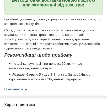
Безкоштовна доставка Новою поштою
при замовленні від 1000 грн!
LipoHeal дієтична добавка до раціону харчування особам, що
контролюють масу тіла.
Склад:
листя берези, трава споришу, трава череди, кора
крушини, листя сени, трава хвоща польового, насіння
зобнику, квітки бузини чорної, корені лопуху, крохмаль
картопляний, кальцію стеарат, карбоксиметил-целюлоза або
гідроксипропілметилцелюлоза.
Рекомендації щодо прийому
по 1-2 капсули двічі на день за 20 хвилин до
вживання їжі, запити водою.
Рекомендований курс
3-6 тижнів. За необхідності
курс можна повторити з 20-денною перервою
Приховати
Характеристики