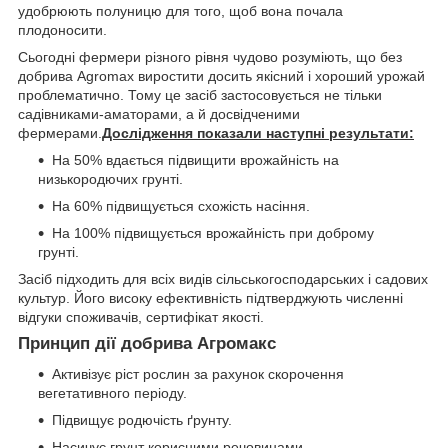
удобрюють полуницю для того, щоб вона почала
плодоносити.
Сьогодні фермери різного рівня чудово розуміють, що без
добрива Agromax виростити досить якісний і хороший урожай
проблематично. Тому це засіб застосовується не тільки
садівниками-аматорами, а й досвідченими
фермерами.
Дослідження показали наступні результати:
На 50% вдається підвищити врожайність на
низькородючих грунті.
На 60% підвищується схожість насіння.
На 100% підвищується врожайність при доброму
грунті.
Засіб підходить для всіх видів сільськогосподарських і садових
культур. Його високу ефективність підтверджують численні
відгуки споживачів, сертифікат якості.
Принцип дії добрива Агромакс
Активізує ріст рослин за рахунок скорочення
вегетативного періоду.
Підвищує родючість ґрунту.
Насичує грунт корисними речовинами.