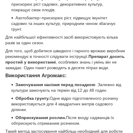
прискорює ріст садових, декоративних культур,
покращує смак плодів.
Азотобактер−прискорює ріст, підвищує імунітет
садових та інших культур, природним чином збагачує
грунт.
Для найбільшої ефективності засіб використовують кілька
разів за один сезон.
Для того, щоб добитися швидкого і гарного врожаю виробник
рекомендує в точності слідувати інструкції.
Препарат досить
простий у використанні
, особливих знань і умінь він не
зажадає. Один пакет розводять в десяти літрах води.
Використання Агромакс:
Замочування насіння перед посадкою
. Залежно від
культури замочують на термін від 12 до 48 годин.
Обробка грунту.
Одне відро підготовленого розчину
використовується для 4 квадратних метрів садового
ділянки.
Обприскування рослин.
Після входу саджанців їх
обприскують отриманим розчином.
Такий метод застосування найбільш необхідний для роботи