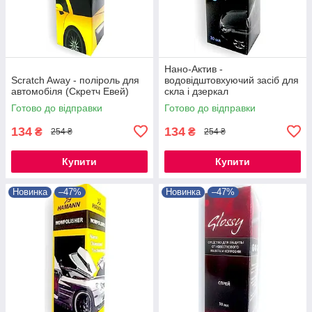
Нано-Актив -
Scratch Away - поліроль для
водовідштовхуючий засіб для
автомобіля (Скретч Евей)
скла і дзеркал
Готово до відправки
Готово до відправки
134
134
₴
₴
254 ₴
254 ₴
Купити
Купити
Новинка
–47%
Новинка
–47%