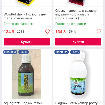
Glossy - спрей для захисту
WowPolisher - Поліроль для
від вапняного нальоту і
фар (Воуполішер)
корозії (Глоссі )
Готово до відправки
Готово до відправки
134
134
₴
₴
254 ₴
254 ₴
Купити
Купити
Новинка
–47%
Новинка
–47%
Aquagrazz - Рідкий газон-
Biogrow - стимулятор росту