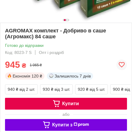
AGROMAX комплект - Добриво в саше
(Агромакс) 84 саше
Готово до відправки
Код: 8023-7 S
Опт і роздріб
945
₴
1 065 ₴
Економія
120 ₴
Залишилось
7 днів
940 ₴
від 2 шт.
930 ₴
від 3 шт.
920 ₴
від 5 шт.
900 ₴
від 
Купити
або
Купити з