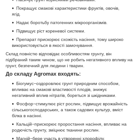
Покращує смакові характеристики фруктів, овочів,
ягід.
Надає боротьбу патогенних мікроорганізмів.
Підвищує ріст кореневої системи.
Препарат прискорює схожість насіння, тому широко
використовується в якості замочування.
Склад повністю відповідає особливостям грунту, він
підібраний таким чином, що не робить негативного впливу на
грунт, безпечний для людини і тварин.
До складу Agromax входять:
Біогумус−оздоровлює грунт природним способом,
впливає на смакові властивості плодів, знижує
негативний вплив нітратів, бореться зі шкідниками.
Фосфор−стимулює ріст рослин, підвищує врожайність
сільськогосподарських, а також садових культур, вміст
білка в насінні.
Кальцій−прискорює проростання насіння, впливає на
родючість грунту, зміцнює тканини рослин.
Магній−бере участь в утворенні хлорофілу,