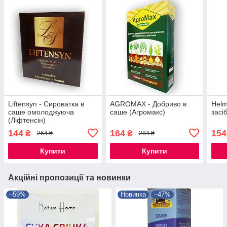
Liftensyn - Сироватка в
AGROMAX - Добриво в
Helm
саше омолоджуюча
саше (Агромакс)
засі
(Ліфтенсін)
144
164
154
₴
₴
264 ₴
284 ₴
Купити
Купити
Акційні пропозиції та новинки
–59%
Новинка
–47%