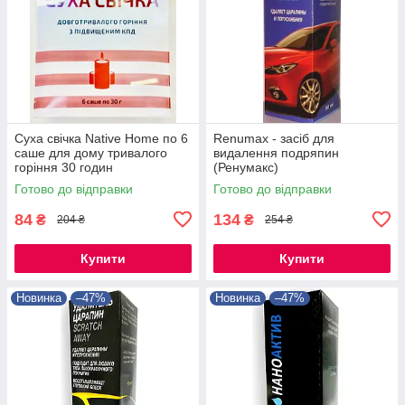
Суха свічка Native Home по 6
Renumax - засіб для
саше для дому тривалого
видалення подряпин
горіння 30 годин
(Ренумакс)
Готово до відправки
Готово до відправки
84
134
₴
₴
204 ₴
254 ₴
Купити
Купити
Новинка
–47%
Новинка
–47%