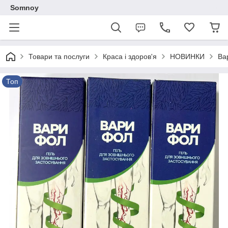
Somnoy
Товари та послуги
Краса і здоров'я
НОВИНКИ
Ва
Топ