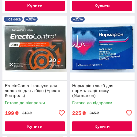
Купити
Купити
Новинка
–38%
–35%
ErectoControl капсули для
Нормаріон засіб для
чоловіків для лібідо (Еректо
нормалізації тиску
Контроль)
(Normarion)
Готово до відправки
Готово до відправки
199
225
₴
₴
319 ₴
345 ₴
Купити
Купити