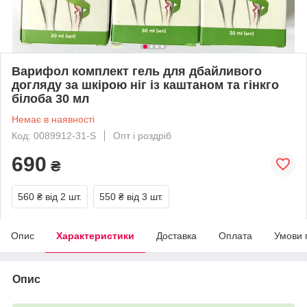
Варифол комплект гель для дбайливого
догляду за шкірою ніг із каштаном та гінкго
білоба 30 мл
Немає в наявності
Код: 0089912-31-S
Опт і роздріб
690
₴
560 ₴
від 2 шт.
550 ₴
від 3 шт.
Опис
Характеристики
Доставка
Оплата
Умови 
Опис