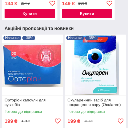
134
149
₴
₴
254 ₴
269 ₴
Купити
Купити
Акційні пропозиції та новинки
Новинка
–38%
Новинка
–38%
Орторіон капсули для
Окуларенний засіб для
суглобів
покращення зору (Ocularen)
Готово до відправки
Готово до відправки
199
199
₴
₴
319 ₴
319 ₴