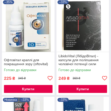
–35%
–33%
LibidoVital (ЛібідоВітал) -
Офтовітал краплі для
капсули для поліпшення
покращення зору (oftovital)
чоловічої потенції сили
Готово до відправки
Готово до відправки
225
249
₴
₴
345 ₴
369 ₴
Купити
Купити
Новинка
–33%
–33%