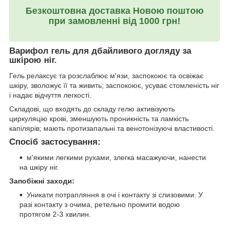
Безкоштовна доставка Новою поштою
при замовленні від 1000 грн!
Варифол гель для дбайливого догляду за
шкірою ніг.
Гель релаксує та розслаблює м'язи, заспокоює та освіжає
шкіру, зволожує ïï та живить; заспокоює, усуває стомленiсть ніг
і надає вiдчуття легкостi.
Складові, що входять до складу гелю активізують
циркуляцію крові, зменшують проникність та ламкість
капілярів; мають протизапальні та венотонізуючі властивості.
Спосіб застосування:
м'якими легкими рухами, злегка масажуючи, нанести
на шкіру ніг.
Запобіжні заходи:
Уникати потрапляння в очі і контакту зі слизовими. У
разі контакту з очима, ретельно промити водою
протягом 2-3 хвилин.