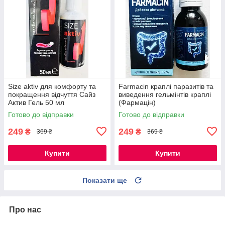
Size aktiv для комфорту та
Farmacin краплі паразитів та
покращення відчуття Сайз
виведення гельмінтів краплі
Актив Гель 50 мл
(Фармацін)
Готово до відправки
Готово до відправки
249
249
₴
₴
369 ₴
369 ₴
Купити
Купити
Показати ще
Про нас