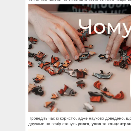
Проведіть час із користю, адже науково доведено, щ
друзями на вечір стануть
увага
,
уява
та
концентрац