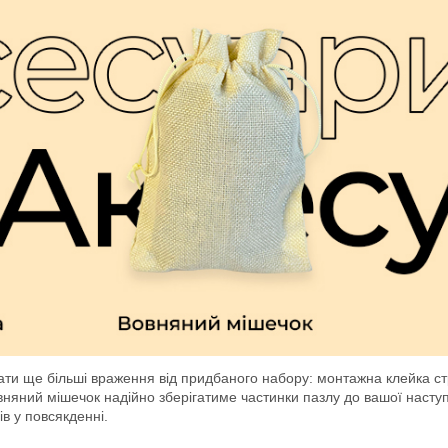
ти ще більші враження від придбаного набору: монтажна клейка стр
овняний мішечок надійно зберігатиме частинки пазлу до вашої насту
в у повсякденні.