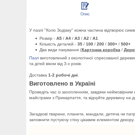
Опис
У пазлі ''Коло Зодіаку'' кожна частина відтворює сим
Розмір -
A5
/
A4
/
A3
/
A2
/
A1
Кількість деталей -
35
/
100
/
200
/
300+
/
500+
Два види пакування (
Картонна коробка
/
Дере
Пазл
виготовлений з екологічної спресованої дерев
та дітей віком від 3-х років.
Доставка
1-2 робочі дні
.
Виготовлено в Україні
Проведіть час із захопленням, завдяки неймовірним
майстрами з Прикарпаття, та відчуйте деревину на 
Загадкові тварини, планети, мандали, дитяча чи патр
заповнити пустуючу стіну цікавим елементом декору.