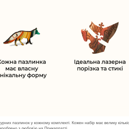
ігурних пазлинок у кожному комплекті. Кожен набір має велику кільк
Вироблено з любов’ю на Прикарпатті.