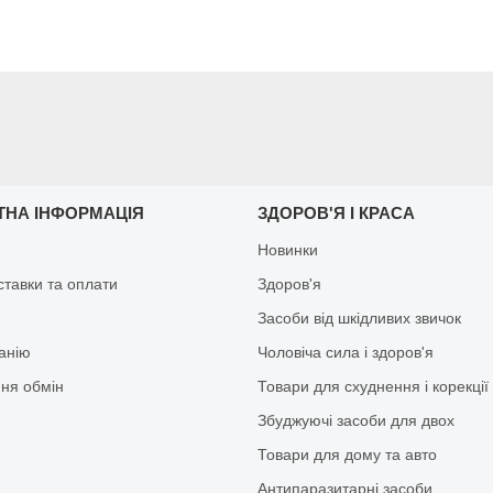
ТНА ІНФОРМАЦІЯ
ЗДОРОВ'Я І КРАСА
Новинки
ставки та оплати
Здоров'я
Засоби від шкідливих звичок
анію
Чоловіча сила і здоров'я
ня обмін
Товари для схуднення і корекції
Збуджуючі засоби для двох
Товари для дому та авто
Антипаразитарні засоби