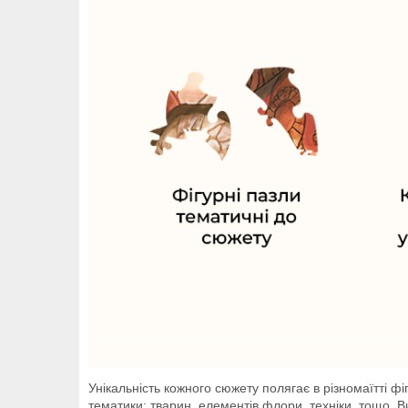
Унікальність кожного сюжету полягає в різномаїтті ф
тематики: тварин, елементів флори, техніки, тощо. 