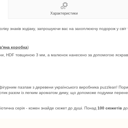
Характеристики
воліку знаків зодіаку, запрошуючи вас на захоплюючу подорож у світ 
в'яна коробка
)
ини, HDF товщиною 3 мм, а малюнок нанесено за допомогою яскраво
 фігурним пазлам з деревени українського виробника
puzzlean! Пори
дотик разом із легким ароматом диму, що допоможе подумки перен
іотична серія - кожен знайде сюжет до душі. Понад
100 сюжетів
до