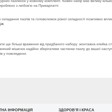
ігурних пазлинок у кожному комплекті. Кожен набір має велику кільк
Вироблено з любов’ю на Прикарпатті.
о складання пазлів та головоломок різної складності позитивно впл
ія
.
ти ще більші враження від придбаного набору: монтажна клейка стр
овняний мішечок надійно зберігатиме частинки пазлу до вашої насту
в у повсякденні.
ТНА ІНФОРМАЦІЯ
ЗДОРОВ'Я І КРАСА