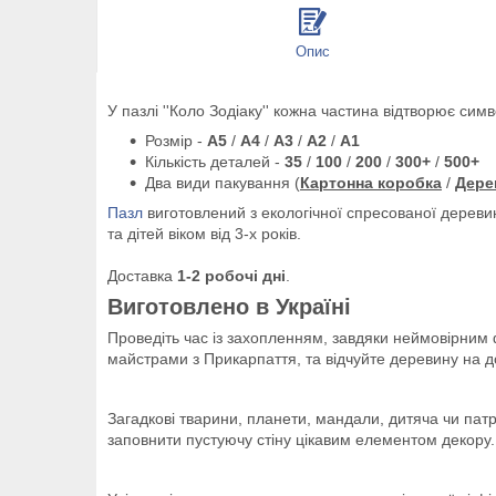
Опис
У пазлі ''Коло Зодіаку'' кожна частина відтворює сим
Розмір -
A5
/
A4
/
A3
/
A2
/
A1
Кількість деталей -
35
/
100
/
200
/
300+
/
500+
Два види пакування (
Картонна коробка
/
Дере
Пазл
виготовлений з екологічної спресованої дерев
та дітей віком від 3-х років.
Доставка
1-2 робочі дні
.
Виготовлено в Україні
Проведіть час із захопленням, завдяки неймовірним
майстрами з Прикарпаття, та відчуйте деревину на 
Загадкові тварини, планети, мандали, дитяча чи патр
заповнити пустуючу стіну цікавим елементом декору.