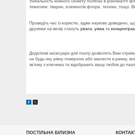
Унікальність кожного сюжету полягає в різномаїтті ф
тематики: тварин, елементів флори, техніки, тощо. 
Проведіть час із користю, адже науково доведено, щ
друзями на вечір стануть
увага
,
уява
та
концентрац
Додаткові аксесуари для пазлу дозволять Вам отрима
на будь-яку рівну поверхню або закласти в рамку, в
зв’язку з ключима та відобразить вашу любов до пазлі
ПОСТІЛЬНА БІЛИЗНА
КОНТАК