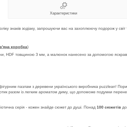
Характеристики
воліку знаків зодіаку, запрошуючи вас на захоплюючу подорож у світ 
в'яна коробка
)
ини, HDF товщиною 3 мм, а малюнок нанесено за допомогою яскраво
 фігурним пазлам з деревени українського виробника
puzzlean! Пори
дотик разом із легким ароматом диму, що допоможе подумки перен
іотична серія - кожен знайде сюжет до душі. Понад
100 сюжетів
до