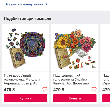
Всі умови повернення
Подібні товари компанії
Пазл дерев'яний
Пазл дерев'яний
Пазл
головоломка Мандала
головоломка Україна
голо
Черепаха, розмір А5,
Квітуча, А5, Дерев'яна
Єдин
Дерев'яна коробка
коробка
Карт
479
479
479
₴
₴
Купити
Купити