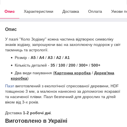
Опис
Характеристики
Доставка
Оплата
Умови п
Опис
У пазлі ''Коло Зодіаку'' кожна частина відтворює символіку
знаків зодіаку, запрошуючи вас на захоплюючу подорож у світ
таємниць та астрології.
Розмір -
A5
/
A4
/
A3
/
A2
/
A1
Кількість деталей -
35
/
100
/
200
/
300+
/
500+
Два види пакування (
Картонна коробка
/
Дерев'яна
коробка
)
Пазл
виготовлений з екологічної спресованої деревини, HDF
товщиною 3 мм, а малюнок нанесено за допомогою яскравої
та насиченої плівки. Пазл безпечний для дорослих та дітей
віком від 3-х років.
Доставка
1-2 робочі дні
.
Виготовлено в Україні