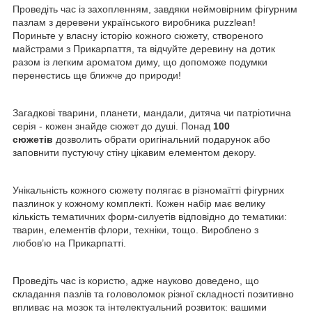
Проведіть час із захопленням, завдяки неймовірним фігурним
пазлам з деревени українського виробника
puzzlean!
Пориньте у власну історію кожного сюжету, створеного
майстрами з Прикарпаття, та відчуйте деревину на дотик
разом із легким ароматом диму, що допоможе подумки
перенестись ще ближче до природи!
Загадкові тварини, планети, мандали, дитяча чи патріотична
серія - кожен знайде сюжет до душі. Понад
100
сюжетів
дозволить обрати оригінальний подарунок або
заповнити пустуючу стіну цікавим елементом декору.
Унікальність кожного сюжету полягає в різномаїтті фігурних
пазлинок у кожному комплекті. Кожен набір має велику
кількість тематичних форм-силуетів відповідно до тематики:
тварин, елементів флори, техніки, тощо. Вироблено з
любов’ю на Прикарпатті.
Проведіть час із користю, адже науково доведено, що
складання пазлів та головоломок різної складності позитивно
впливає на мозок та інтелектуальний розвиток: вашими