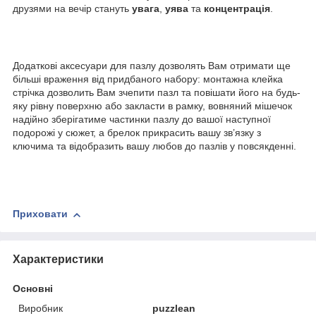
друзями на вечір стануть
увага
,
уява
та
концентрація
.
Додаткові аксесуари для пазлу дозволять Вам отримати ще
більші враження від придбаного набору: монтажна клейка
стрічка дозволить Вам зчепити пазл та повішати його на будь-
яку рівну поверхню або закласти в рамку, вовняний мішечок
надійно зберігатиме частинки пазлу до вашої наступної
подорожі у сюжет, а брелок прикрасить вашу зв’язку з
ключима та відобразить вашу любов до пазлів у повсякденні.
Приховати
Характеристики
Основні
Виробник
puzzlean