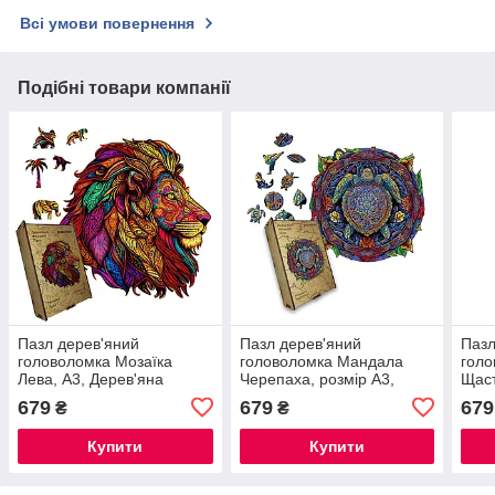
Всі умови повернення
Подібні товари компанії
Пазл дерев'яний
Пазл дерев'яний
Пазл
головоломка Мозаїка
головоломка Мандала
гол
Лева, А3, Дерев'яна
Черепаха, розмір А3,
Щаст
коробка
Дерев'яна коробка
коро
679
679
679
₴
₴
Купити
Купити