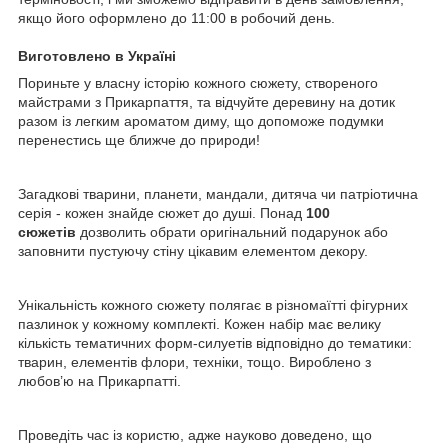
якщо його оформлено до 11:00 в робочий день.
Виготовлено в Україні
Пориньте у власну історію кожного сюжету, створеного
майстрами з Прикарпаття, та відчуйте деревину на дотик
разом із легким ароматом диму, що допоможе подумки
перенестись ще ближче до природи!
Загадкові тварини, планети, мандали, дитяча чи патріотична
серія - кожен знайде сюжет до душі. Понад
100
сюжетів
дозволить обрати оригінальний подарунок або
заповнити пустуючу стіну цікавим елементом декору.
Унікальність кожного сюжету полягає в різномаїтті фігурних
пазлинок у кожному комплекті. Кожен набір має велику
кількість тематичних форм-силуетів відповідно до тематики:
тварин, елементів флори, техніки, тощо. Вироблено з
любов’ю на Прикарпатті.
Проведіть час із користю, адже науково доведено, що