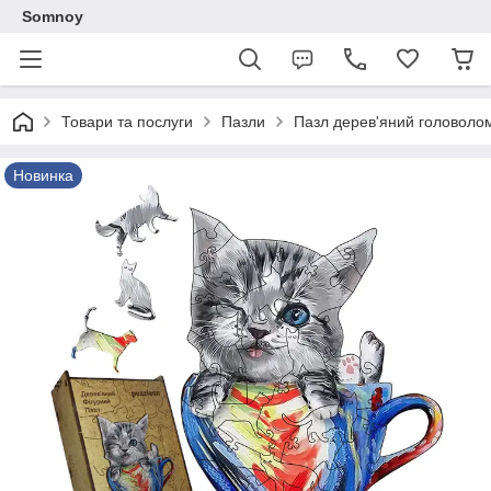
Somnoy
Товари та послуги
Пазли
Пазл дерев'яний головолом
Новинка