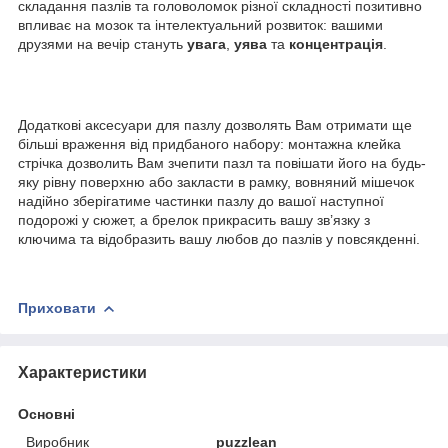
складання пазлів та головоломок різної складності позитивно
впливає на мозок та інтелектуальний розвиток: вашими
друзями на вечір стануть
увага
,
уява
та
концентрація
.
Додаткові аксесуари для пазлу дозволять Вам отримати ще
більші враження від придбаного набору: монтажна клейка
стрічка дозволить Вам зчепити пазл та повішати його на будь-
яку рівну поверхню або закласти в рамку, вовняний мішечок
надійно зберігатиме частинки пазлу до вашої наступної
подорожі у сюжет, а брелок прикрасить вашу зв’язку з
ключима та відобразить вашу любов до пазлів у повсякденні.
Приховати
Характеристики
Основні
Виробник
puzzlean