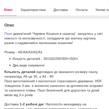
Опис
Характеристики
Доставка
Оплата
Умови п
Опис
Пазл
дерев'яний 'Чарівне Кошеня в чашечці': зануртесь у світ
ніжності та милозвучності, складаючи цю магічну картину
разом з надзвичайно миленьким кошеням!
Розмір - A5/A4/A3/A2/A1
Кількість деталей - 35/100/200/300+/500+
Два види пакування
Кількість деталей
відповідна до вказаного розміру пазлу,
наприклад: А5 це 35, а А4 - 90.
Пазл виготовлений з екологічної спресованої деревини, HDF
товщиною 3 мм, а малюнок нанесено за допомогою яскравої
та насиченої плівки. Пазл безпечний для дорослих та дітей
віком від 3-х років.
Доставка
1-2 робочі дні
. Наголосіть менеджеру на
терміновості, і ми зможемо відправити в день замовлення,