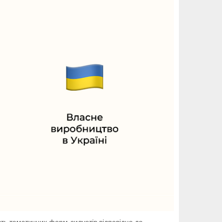
ість тематичних форм-силуетів відповідно до