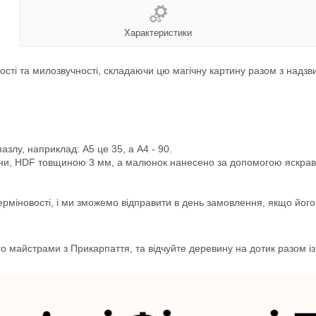
Характеристики
жності та милозвучності, складаючи цю магічну картину разом з над
азлу, наприклад: А5 це 35, а А4 - 90.
ини, HDF товщиною 3 мм, а малюнок нанесено за допомогою яскраво
ерміновості, і ми зможемо відправити в день замовлення, якщо йог
ого майстрами з Прикарпаття, та відчуйте деревину на дотик разом