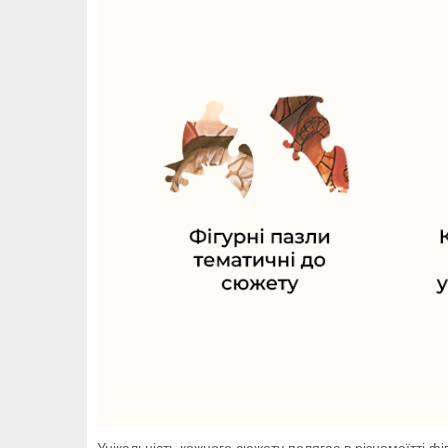
Унікальність кожного сюжету полягає в різномаїтті ф