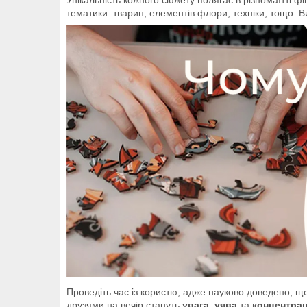
тематики: тварин, елементів флори, техніки, тощо. 
Проведіть час із користю, адже науково доведено, щ
друзями на вечір стануть
увага
,
уява
та
концентрац