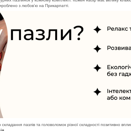
Вироблено з любов’ю на Прикарпатті.
о складання пазлів та головоломок різної складності позитивно впл
ія
.