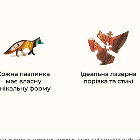
ігурних пазлинок у кожному комплекті. Кожен набір має велику кільк