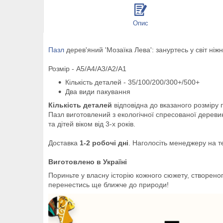
Опис
Пазл
дерев'яний 'Мозаїка Лева': зануртесь у світ ні
Розмір - A5/A4/A3/A2/A1
Кількість деталей - 35/100/200/300+/500+
Два види пакування
Кількість деталей
відповідна до вказаного розміру п
Пазл виготовлений з екологічної спресованої дерев
та дітей віком від 3-х років.
Доставка
1-2 робочі дні
. Наголосіть менеджеру на т
Виготовлено в Україні
Пориньте у власну історію кожного сюжету, створен
перенестись ще ближче до природи!