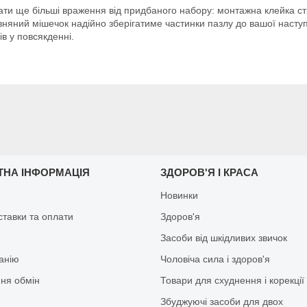
ти ще більші враження від придбаного набору: монтажна клейка стр
овняний мішечок надійно зберігатиме частинки пазлу до вашої насту
в у повсякденні.
ТНА ІНФОРМАЦІЯ
ЗДОРОВ'Я І КРАСА
Новинки
ставки та оплати
Здоров'я
Засоби від шкідливих звичок
анію
Чоловіча сила і здоров'я
ня обмін
Товари для схуднення і корекції
Збуджуючі засоби для двох