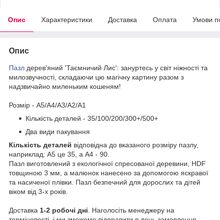
Опис
Характеристики
Доставка
Оплата
Умови п
Опис
Пазл
дерев'яний 'Таємничий Лис': зануртесь у світ ніжності та
милозвучності, складаючи цю магічну картину разом з
надзвичайно миленьким кошеням!
Розмір - A5/A4/A3/A2/A1
Кількість деталей - 35/100/200/300+/500+
Два види пакування
Кількість деталей
відповідна до вказаного розміру пазлу,
наприклад: А5 це 35, а А4 - 90.
Пазл виготовлений з екологічної спресованої деревини, HDF
товщиною 3 мм, а малюнок нанесено за допомогою яскравої
та насиченої плівки. Пазл безпечний для дорослих та дітей
віком від 3-х років.
Доставка
1-2 робочі дні
. Наголосіть менеджеру на
терміновості, і ми зможемо відправити в день замовлення,