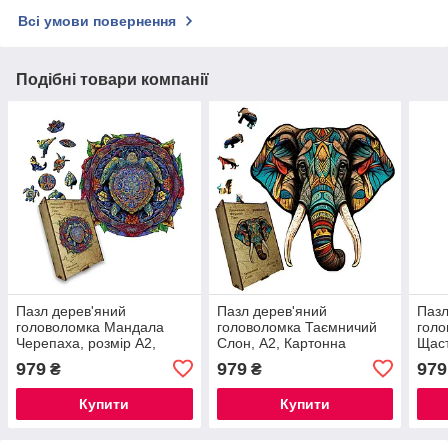
Всі умови повернення
Подібні товари компанії
Пазл дерев'яний
Пазл дерев'яний
Пазл
головоломка Мандала
головоломка Таємничий
гол
Черепаха, розмір А2,
Слон, А2, Картонна
Щаст
Картонна коробка
коробка
коро
979
979
979
₴
₴
Купити
Купити