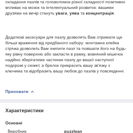
складання пазлів та головоломок різної складності позитивно
впливає на мозок та інтелектуальний розвиток: вашими
друзями на вечір стануть
увага
,
уява
та
концентрація
.
Додаткові аксесуари для пазлу дозволять Вам отримати ще
більші враження від придбаного набору: монтажна клейка
стрічка дозволить Вам зчепити пазл та повішати його на будь-
яку рівну поверхню або закласти в рамку, вовняний мішечок
надійно зберігатиме частинки пазлу до вашої наступної
подорожі у сюжет, а брелок прикрасить вашу зв’язку з
ключима та відобразить вашу любов до пазлів у повсякденні.
Приховати
Характеристики
Основні
Виробник
puzzlean