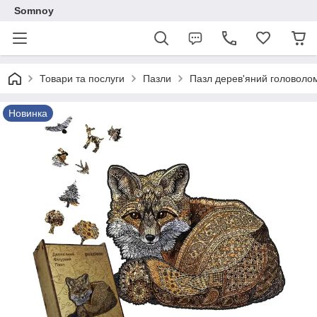
Somnoy
Товари та послуги
Пазли
Пазл дерев'яний головолом
Новинка