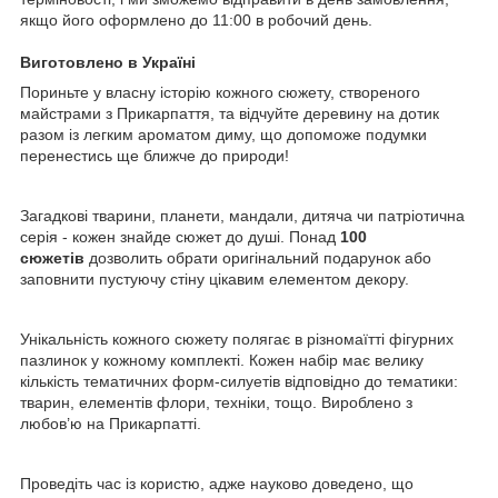
якщо його оформлено до 11:00 в робочий день.
Виготовлено в Україні
Пориньте у власну історію кожного сюжету, створеного
майстрами з Прикарпаття, та відчуйте деревину на дотик
разом із легким ароматом диму, що допоможе подумки
перенестись ще ближче до природи!
Загадкові тварини, планети, мандали, дитяча чи патріотична
серія - кожен знайде сюжет до душі. Понад
100
сюжетів
дозволить обрати оригінальний подарунок або
заповнити пустуючу стіну цікавим елементом декору.
Унікальність кожного сюжету полягає в різномаїтті фігурних
пазлинок у кожному комплекті. Кожен набір має велику
кількість тематичних форм-силуетів відповідно до тематики:
тварин, елементів флори, техніки, тощо. Вироблено з
любов’ю на Прикарпатті.
Проведіть час із користю, адже науково доведено, що