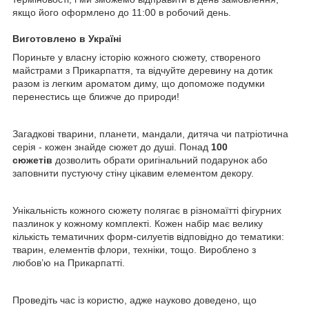
якщо його оформлено до 11:00 в робочий день.
Виготовлено в Україні
Пориньте у власну історію кожного сюжету, створеного
майстрами з Прикарпаття, та відчуйте деревину на дотик
разом із легким ароматом диму, що допоможе подумки
перенестись ще ближче до природи!
Загадкові тварини, планети, мандали, дитяча чи патріотична
серія - кожен знайде сюжет до душі. Понад
100
сюжетів
дозволить обрати оригінальний подарунок або
заповнити пустуючу стіну цікавим елементом декору.
Унікальність кожного сюжету полягає в різномаїтті фігурних
пазлинок у кожному комплекті. Кожен набір має велику
кількість тематичних форм-силуетів відповідно до тематики:
тварин, елементів флори, техніки, тощо. Вироблено з
любов’ю на Прикарпатті.
Проведіть час із користю, адже науково доведено, що