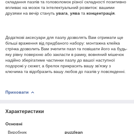
складання пазлів та головоломок різної складності позитивно
впливає на мозок та інтелектуальний розвиток: вашими
друзями на вечір стануть
увага
,
уява
та
концентрація
.
Додаткові аксесуари для пазлу дозволять Вам отримати ще
більші враження від придбаного набору: монтажна клейка
стрічка дозволить Вам зчепити пазл та повішати його на будь-
яку рівну поверхню або закласти в рамку, вовняний мішечок
надійно зберігатиме частинки пазлу до вашої наступної
подорожі у сюжет, а брелок прикрасить вашу зв’язку з
ключима та відобразить вашу любов до пазлів у повсякденні.
Приховати
Характеристики
Основні
Виробник
puzzlean