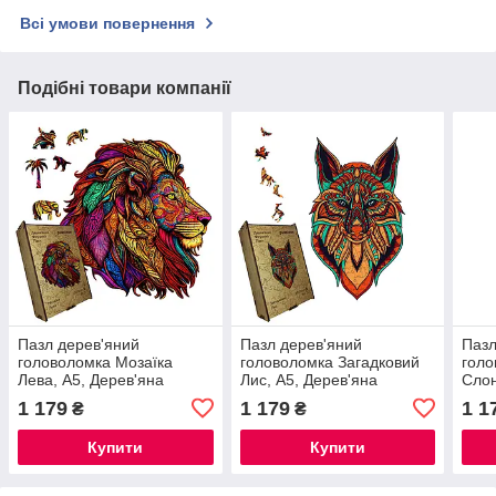
Всі умови повернення
Подібні товари компанії
Пазл дерев'яний
Пазл дерев'яний
Пазл
головоломка Мозаїка
головоломка Загадковий
голо
Лева, А5, Дерев'яна
Лис, А5, Дерев'яна
Слон
коробка
коробка
коро
1 179
1 179
1 1
₴
₴
Купити
Купити