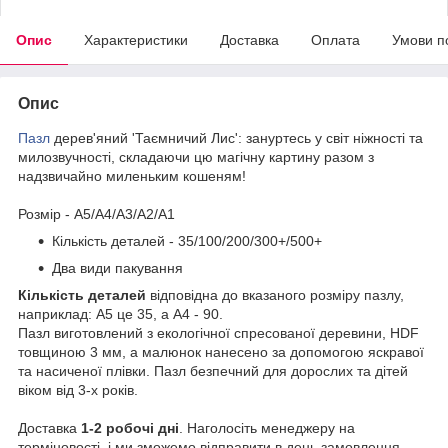
Опис
Характеристики
Доставка
Оплата
Умови п
Опис
Пазл
дерев'яний 'Таємничий Лис': зануртесь у світ ніжності та
милозвучності, складаючи цю магічну картину разом з
надзвичайно миленьким кошеням!
Розмір - A5/A4/A3/A2/A1
Кількість деталей - 35/100/200/300+/500+
Два види пакування
Кількість деталей
відповідна до вказаного розміру пазлу,
наприклад: А5 це 35, а А4 - 90.
Пазл виготовлений з екологічної спресованої деревини, HDF
товщиною 3 мм, а малюнок нанесено за допомогою яскравої
та насиченої плівки. Пазл безпечний для дорослих та дітей
віком від 3-х років.
Доставка
1-2 робочі дні
. Наголосіть менеджеру на
терміновості, і ми зможемо відправити в день замовлення,