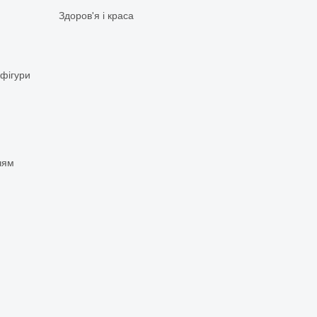
Здоров'я і краса
 фігури
чям