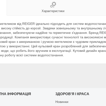
Характеристики
метеликом від REIGER ідеально підходить для систем водопостачанн
 високу стійкість до корозії. Завдяки зовнішньому та внутрішньому
тачання, забезпечуючи надійне та герметичне з'єднання. Бренд REI
родукції. Компанія використовує сучасні технології та високоякісні
льовий кран з американкою і ручкою-метеликом є чудовим прикладом
тою у використанні. Цей кульовий кран розроблений для забезпечен
к води, що робить його зручним в експлуатації. Кутовий дизайн кран
ну роботу всієї системи водопостачання.
ТНА ІНФОРМАЦІЯ
ЗДОРОВ'Я І КРАСА
Новинки