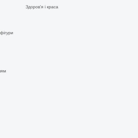
Здоров'я і краса
 фігури
чям