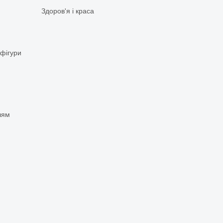
Здоров'я і краса
 фігури
чям