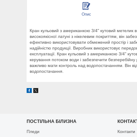
Опис
Кран кульовий з американкою 3/4" кутовий метелик 
високоякісної латуні з нікелевим покриттям, він забез
ефективно використовувати обмежений простір і заб
надійністю продукції. Виробник використовує передові
експлуатації. Кран кульовий з американкою 3/4" куто
керування потоком води і забезпечити безперебійну 
важливо мати контроль над водопостачанням. Він від
водопостачання.
ПОСТІЛЬНА БІЛИЗНА
КОНТАК
Пледи
Контакти