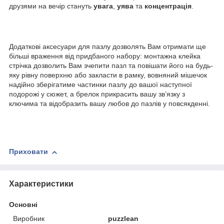
друзями на вечір стануть
увага
,
уява
та
концентрація
.
Додаткові аксесуари для пазлу дозволять Вам отримати ще
більші враження від придбаного набору: монтажна клейка
стрічка дозволить Вам зчепити пазл та повішати його на будь-
яку рівну поверхню або закласти в рамку, вовняний мішечок
надійно зберігатиме частинки пазлу до вашої наступної
подорожі у сюжет, а брелок прикрасить вашу зв’язку з
ключима та відобразить вашу любов до пазлів у повсякденні.
Приховати
Характеристики
Основні
Виробник
puzzlean