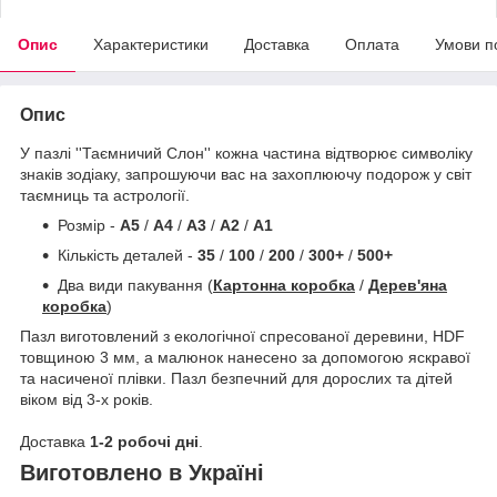
Опис
Характеристики
Доставка
Оплата
Умови п
Опис
У пазлі ''Таємничий Слон'' кожна частина відтворює символіку
знаків зодіаку, запрошуючи вас на захоплюючу подорож у світ
таємниць та астрології.
Розмір -
A5
/
A4
/
A3
/
A2
/
A1
Кількість деталей -
35
/
100
/
200
/
300+
/
500+
Два види пакування (
Картонна коробка
/
Дерев'яна
коробка
)
Пазл виготовлений з екологічної спресованої деревини, HDF
товщиною 3 мм, а малюнок нанесено за допомогою яскравої
та насиченої плівки. Пазл безпечний для дорослих та дітей
віком від 3-х років.
Доставка
1-2 робочі дні
.
Виготовлено в Україні