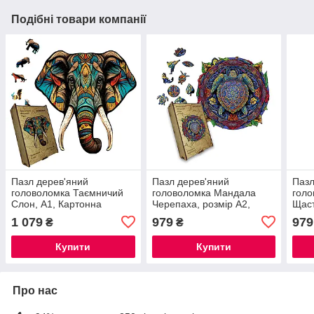
Подібні товари компанії
Пазл дерев'яний
Пазл дерев'яний
Пазл
головоломка Таємничий
головоломка Мандала
гол
Слон, А1, Картонна
Черепаха, розмір А2,
Щаст
коробка
Картонна коробка
коро
1 079
979
979
₴
₴
Купити
Купити
Про нас