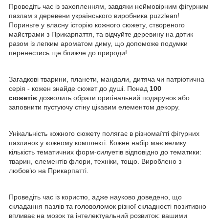
Проведіть час із захопленням, завдяки неймовірним фігурним
пазлам з деревени українського виробника
puzzlean!
Пориньте у власну історію кожного сюжету, створеного
майстрами з Прикарпаття, та відчуйте деревину на дотик
разом із легким ароматом диму, що допоможе подумки
перенестись ще ближче до природи!
Загадкові тварини, планети, мандали, дитяча чи патріотична
серія - кожен знайде сюжет до душі. Понад
100
сюжетів
дозволить обрати оригінальний подарунок або
заповнити пустуючу стіну цікавим елементом декору.
Унікальність кожного сюжету полягає в різномаїтті фігурних
пазлинок у кожному комплекті. Кожен набір має велику
кількість тематичних форм-силуетів відповідно до тематики:
тварин, елементів флори, техніки, тощо. Вироблено з
любов’ю на Прикарпатті.
Проведіть час із користю, адже науково доведено, що
складання пазлів та головоломок різної складності позитивно
впливає на мозок та інтелектуальний розвиток: вашими