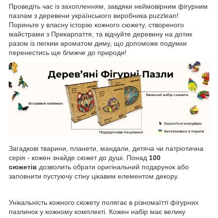
Проведіть час із захопленням, завдяки неймовірним фігурним
пазлам з деревени українського виробника
puzzlean!
Пориньте у власну історію кожного сюжету, створеного
майстрами з Прикарпаття, та відчуйте деревину на дотик
разом із легким ароматом диму, що допоможе подумки
перенестись ще ближче до природи!
Загадкові тварини, планети, мандали, дитяча чи патріотична
серія - кожен знайде сюжет до душі. Понад
100
сюжетів
дозволить обрати оригінальний подарунок або
заповнити пустуючу стіну цікавим елементом декору.
Унікальність кожного сюжету полягає в різномаїтті фігурних
пазлинок у кожному комплекті. Кожен набір має велику