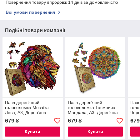
Повернення товару впродовж 14 днів за домовленістю
Всі умови повернення
Подібні товари компанії
Пазл дерев'яний
Пазл дерев'яний
Пазл
головоломка Мозаїка
головоломка Таємнича
гол
Лева, А3, Дерев'яна
Мандала, А3, Дерев'яна
Чере
коробка
коробка
Дере
679
679
679
₴
₴
Купити
Купити