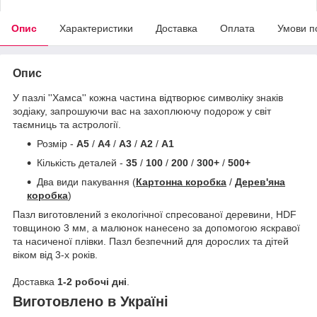
Опис
Характеристики
Доставка
Оплата
Умови п
Опис
У пазлі ''Хамса'' кожна частина відтворює символіку знаків
зодіаку, запрошуючи вас на захоплюючу подорож у світ
таємниць та астрології.
Розмір -
A5
/
A4
/
A3
/
A2
/
A1
Кількість деталей -
35
/
100
/
200
/
300+
/
500+
Два види пакування (
Картонна коробка
/
Дерев'яна
коробка
)
Пазл виготовлений з екологічної спресованої деревини, HDF
товщиною 3 мм, а малюнок нанесено за допомогою яскравої
та насиченої плівки. Пазл безпечний для дорослих та дітей
віком від 3-х років.
Доставка
1-2 робочі дні
.
Виготовлено в Україні