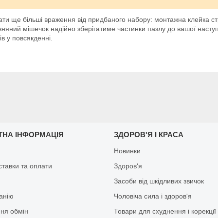
ти ще більші враження від придбаного набору: монтажна клейка стр
овняний мішечок надійно зберігатиме частинки пазлу до вашої насту
в у повсякденні.
ТНА ІНФОРМАЦІЯ
ЗДОРОВ'Я І КРАСА
Новинки
ставки та оплати
Здоров'я
Засоби від шкідливих звичок
анію
Чоловіча сила і здоров'я
ня обмін
Товари для схуднення і корекції