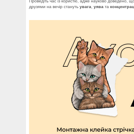
Проведіть час із користю, адже науково доведено, щ
друзями на вечір стануть
увага
,
уява
та
концентрац