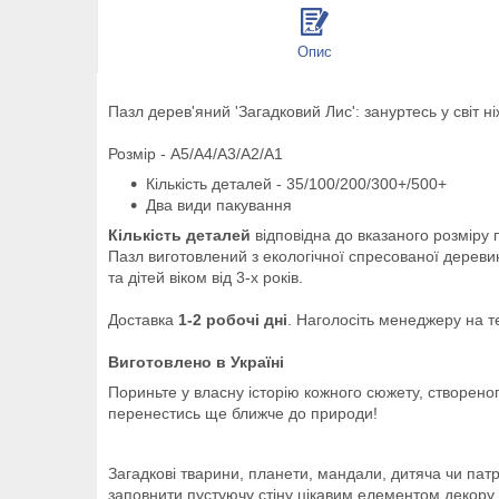
Опис
Пазл дерев'яний 'Загадковий Лис': зануртесь у світ
Розмір - A5/A4/A3/A2/A1
Кількість деталей - 35/100/200/300+/500+
Два види пакування
Кількість деталей
відповідна до вказаного розміру п
Пазл виготовлений з екологічної спресованої дерев
та дітей віком від 3-х років.
Доставка
1-2 робочі дні
. Наголосіть менеджеру на т
Виготовлено в Україні
Пориньте у власну історію кожного сюжету, створен
перенестись ще ближче до природи!
Загадкові тварини, планети, мандали, дитяча чи патр
заповнити пустуючу стіну цікавим елементом декору.