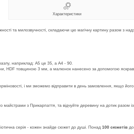
Характеристики
 ніжності та милозвучності, складаючи цю магічну картину разом з 
азлу, наприклад: А5 це 35, а А4 - 90.
ини, HDF товщиною 3 мм, а малюнок нанесено за допомогою яскраво
ерміновості, і ми зможемо відправити в день замовлення, якщо йог
ого майстрами з Прикарпаття, та відчуйте деревину на дотик разом
іотична серія - кожен знайде сюжет до душі. Понад
100 сюжетів
до