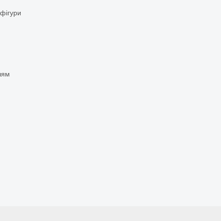
 фігури
чям