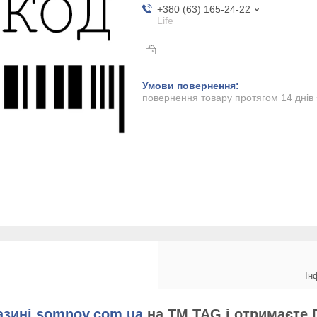
+380 (63) 165-24-22
Life
повернення товару протягом 14 днів
Ін
азині somnoy.com.ua
на ТМ TAG і отримаєте 