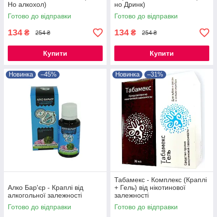
Но алкохол)
но Дринк)
Готово до відправки
Готово до відправки
134
134
₴
₴
254 ₴
254 ₴
Купити
Купити
Новинка
–45%
Новинка
–31%
Табамекс - Комплекс (Краплі
Алко Бар'єр - Краплі від
+ Гель) від нікотинової
алкогольної залежності
залежності
Готово до відправки
Готово до відправки