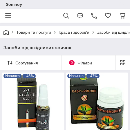
Somnoy
Товари та послуги
Краса і здоров'я
Засоби від шкідл
Засоби від шкідливих звичок
Сортування
0
Фільтри
Новинка
–45%
Новинка
–47%