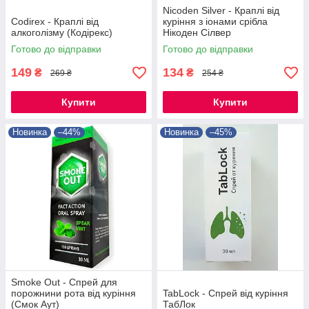
Nicoden Silver - Краплі від
Codirex - Краплі від
куріння з іонами срібла
алкоголізму (Кодірекс)
Нікоден Сілвер
Готово до відправки
Готово до відправки
149
134
₴
₴
269 ₴
254 ₴
Купити
Купити
Новинка
–44%
Новинка
–45%
Smoke Out - Спрей для
порожнини рота від куріння
TabLock - Спрей від куріння
(Смок Аут)
ТабЛок