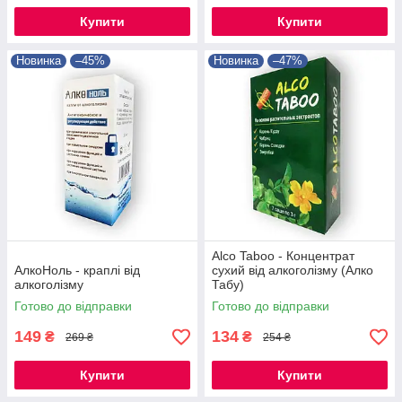
Купити
Купити
Новинка
–45%
Новинка
–47%
Alco Taboo - Концентрат
АлкоНоль - краплі від
сухий від алкоголізму (Алко
алкоголізму
Табу)
Готово до відправки
Готово до відправки
149
134
₴
₴
269 ₴
254 ₴
Купити
Купити