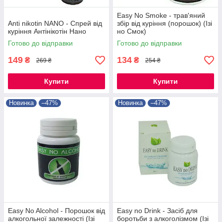
Easy No Smoke - трав'яний
Anti nikotin NANO - Спрей від
збір від куріння (порошок) (Ізі
куріння Антінікотін Нано
но Смок)
Готово до відправки
Готово до відправки
149
134
₴
₴
269 ₴
254 ₴
Купити
Купити
Новинка
–47%
Новинка
–47%
Easy No Alcohol - Порошок від
Easy no Drink - Засіб для
алкогольної залежності (Ізі
боротьби з алкоголізмом (Ізі