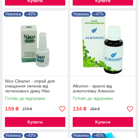
Купити
Купити
Новинка
–43%
Новинка
–47%
Nico Cleaner - спрей для
очищення легенів від
Alkonon - краплі від
тютюнового диму Ніко
алкоголізму Алконон
Клинер
Готово до відправки
Готово до відправки
159
134
₴
₴
279 ₴
254 ₴
Купити
Купити
Новинка
–43%
Новинка
–45%