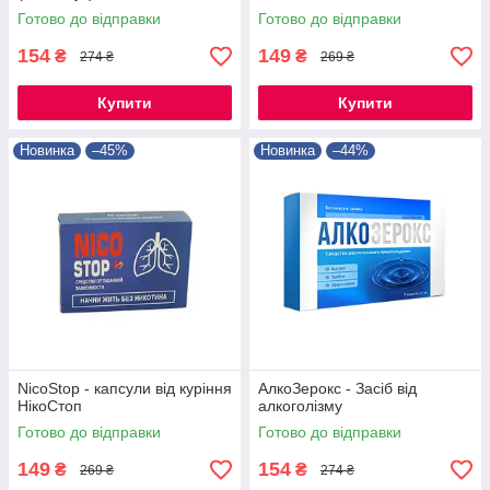
Готово до відправки
Готово до відправки
154
149
₴
₴
274 ₴
269 ₴
Купити
Купити
Новинка
–45%
Новинка
–44%
NicoStop - капсули від куріння
АлкоЗерокс - Засіб від
НікоСтоп
алкоголізму
Готово до відправки
Готово до відправки
149
154
₴
₴
269 ₴
274 ₴