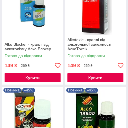
Alkotoxic - краплі від
Alko Blocker - краплі від
алкогольної залежності
алкоголізму Алко Блокер
АлкоТоксік
Готово до відправки
Готово до відправки
149
149
₴
₴
269 ₴
269 ₴
Купити
Купити
Новинка
–45%
Новинка
–45%