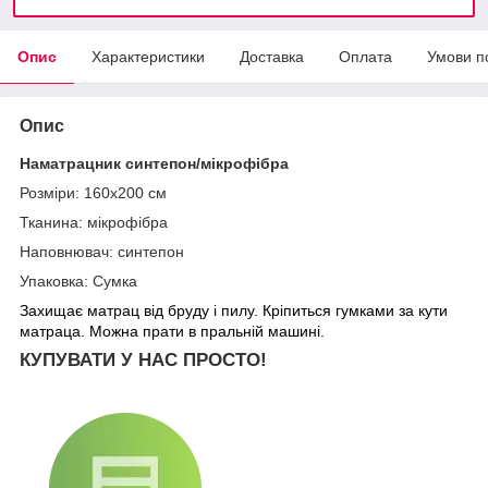
Опис
Характеристики
Доставка
Оплата
Умови п
Опис
Наматрацник синтепон/мікрофібра
Розміри: 160х200 см
Тканина: мікрофібра
Наповнювач: синтепон
Упаковка: Сумка
Захищає матрац від бруду і пилу. Кріпиться гумками за кути
матраца. Можна прати в пральній машині.
КУПУВАТИ У НАС ПРОСТО!