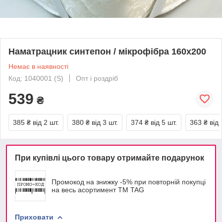
Наматрацник синтепон / мікрофібра 160х200
Немає в наявності
Код: 1040001 (S)
Опт і роздріб
539
₴
385 ₴
від 2 шт.
380 ₴
від 3 шт.
374 ₴
від 5 шт.
363 ₴
від 
При купівлі цього товару отримайте подарунок
Промокод на знижку -5% при повторній покупці
на весь асортимент ТМ TAG
Приховати